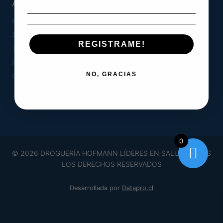
AYUDA
Hofmann Medical
Seguimiento de pedidos
REGISTRAME!
Términos y Condiciones
Política de Privacidad
NO, GRACIAS
Contacto
0
© 2026 DROGUERÍA HOFMANN LÍDERES EN SALUD TODOS
LOS DERECHOS RESERVADOS
Desarrollada por
Datapro.cl