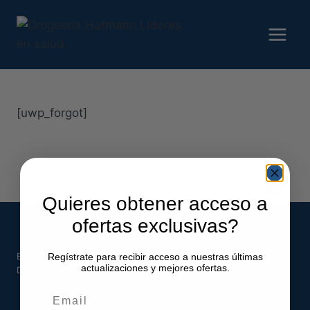
Saltar
al
contenido
[uwp_forgot]
Quieres obtener acceso a
ofertas exclusivas?
Email:
webmedical@hofmann.cl
Regístrate para recibir acceso a nuestras últimas
actualizaciones y mejores ofertas.
Dirección: Los Gobelinos 2507, Renca, Santiago, Chile