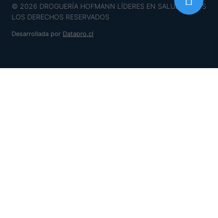
© 2026 DROGUERÍA HOFMANN LÍDERES EN SALUD TODOS
LOS DERECHOS RESERVADOS
Desarrollada por
Datapro.cl
INICIO
Alternar
INSUMOS
menú
Alternar
INSUMOS MEDICOS
hijo
menú
ELECTRODOS
hijo
Alternar
ESTERILIZACION
menú
BOLSA DE PAPEL MIXTO
hijo
BOWIE DICK
CINTA AUTOCLAVE
CONTROL BIOLOGICO
CONTROL QUIMICO