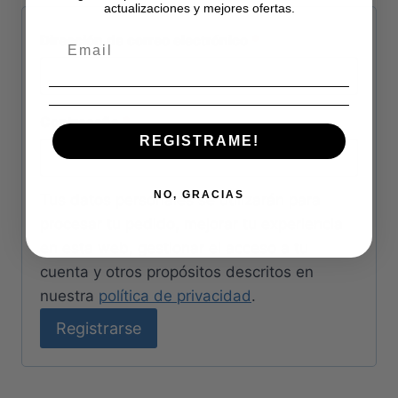
o
actualizaciones y mejores ofertas.
r
O
Dirección de correo electrónico
*
i
b
o
l
O
Contraseña
*
i
REGISTRAME!
b
g
l
NO, GRACIAS
a
Tus datos personales se utilizarán para
i
procesar tu pedido, mejorar tu experiencia
t
en esta web, gestionar el acceso a tu
g
o
cuenta y otros propósitos descritos en
a
r
nuestra
política de privacidad
.
t
Registrarse
i
o
o
r