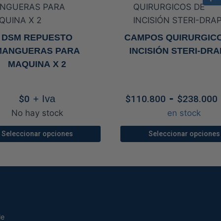
DSM REPUESTO
CAMPOS QUIRURGIC
MANGUERAS PARA
INCISIÓN STERI-DRAP
MAQUINA X 2
-
$
0
+ Iva
$
110.800
$
238.000
No hay stock
en stock
Seleccionar opciones
Seleccionar opciones
Este
Este
producto
producto
tiene
tiene
múltiples
múltiples
variantes.
variantes
Las
Las
le