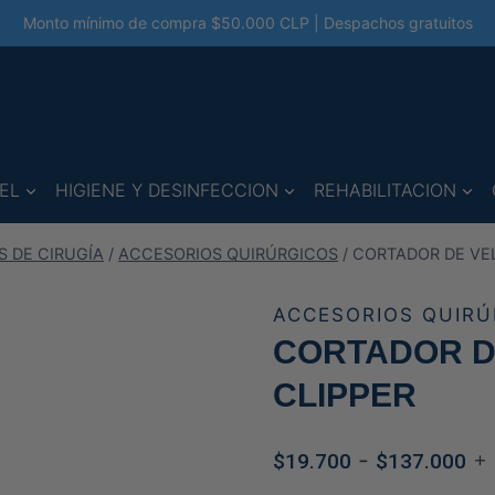
Monto mínimo de compra $50.000 CLP | Despachos gratuitos
EL
HIGIENE Y DESINFECCION
REHABILITACION
 DE CIRUGÍA
/
ACCESORIOS QUIRÚRGICOS
/
CORTADOR DE VE
ACCESORIOS QUIRÚ
CORTADOR D
CLIPPER
Ra
-
+ 
$
19.700
$
137.000