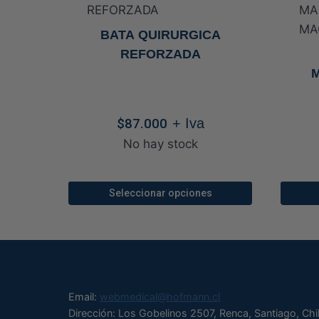
BATA QUIRURGICA
REFORZADA
$
87.000
+ Iva
No hay stock
Seleccionar opciones
Este
producto
tiene
múltiples
variantes.
Email:
webmedical@hofmann.cl
Las
Dirección: Los Gobelinos 2507, Renca, Santiago, Chi