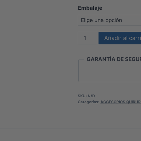
de
Embalaje
pr
de
$1
CORTADOR
Añadir al carr
ha
DE
VELLO
$1
GARANTÍA DE SEGUR
QUIRÚRGICO
CLIPPER
cantidad
SKU:
N/D
Categorías:
ACCESORIOS QUIRÚR