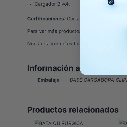
Cargador Bivolt
Certificaciones
: Cortador Quirúrgico de Ve
Para ver más productos de accesorios qurú
Nuestros productos forman parte del Áre
Información adicional
Embalaje
BASE CARGADORA CLIPP
Productos relacionados