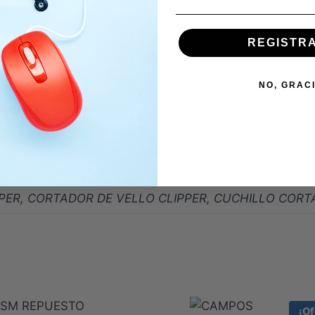
REGISTR
llo Clipper tiene certificación ISO 13485 – CLV
rgicos puedes hacerlo
aquí
NO, GRAC
a Médica de Hofmann
Más información aquí
ER, CORTADOR DE VELLO CLIPPER, CUCHILLO CORTAD
¡Of