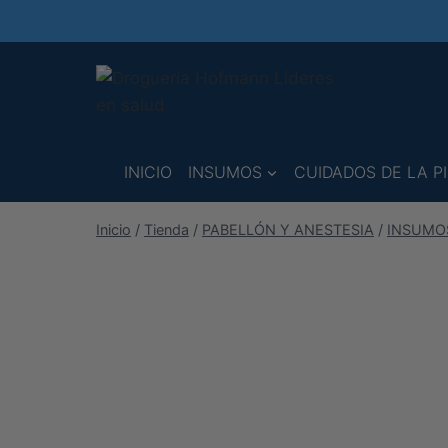
Saltar
al
contenido
INICIO
INSUMOS
CUIDADOS DE LA PI
Inicio
/
Tienda
/
PABELLÓN Y ANESTESIA
/
INSUMOS