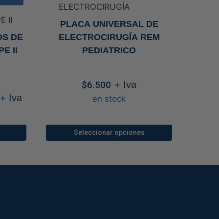
PLACA UNIVERSAL DE
OS DE
ELECTROCIRUGÍA REM
E II
PEDIATRICO
$
6.500
+ Iva
Rango
+ Iva
en stock
de
precios:
desde
Seleccionar opciones
$110.800
Este
hasta
producto
$238.000
tiene
múltiples
.
variantes.
Las