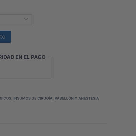
ecios:
sde
9.700
ito
sta
37.000
IDAD EN EL PAGO
GICOS
,
INSUMOS DE CIRUGÍA
,
PABELLÓN Y ANESTESIA