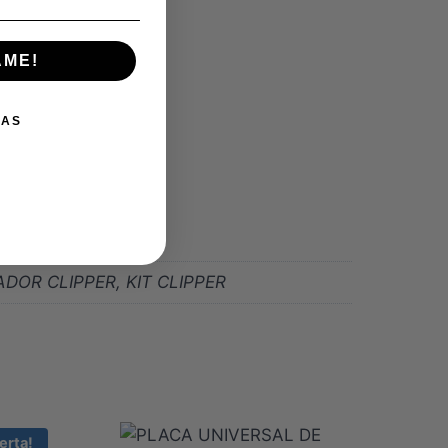
AME!
IAS
OR CLIPPER, KIT CLIPPER
erta!