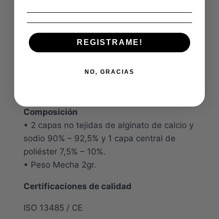
Libre de látex.
Esterilización
• Rayos gamma.
REGISTRAME!
Almacenamiento
NO, GRACIAS
• En lugar fresco y seco.
• Mantener entre 5°C y 25°C.
Composición
• 2 capas no tejidas de alginato de calcio y
sodio 90% – 92,5% y 1 capa central de
poliéster 7,5% – 10%.
• Peso Mecha 2gr.
Certificaciones de calidad
ISO 13485 / CE