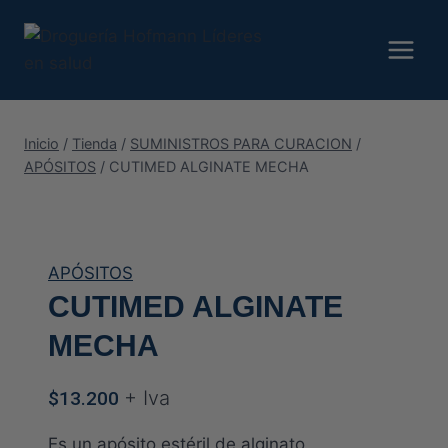
Saltar
al
contenido
Inicio
/
Tienda
/
SUMINISTROS PARA CURACION
/
APÓSITOS
/
CUTIMED ALGINATE MECHA
APÓSITOS
CUTIMED ALGINATE
MECHA
+ Iva
$
13.200
Es un apósito estéril de alginato,