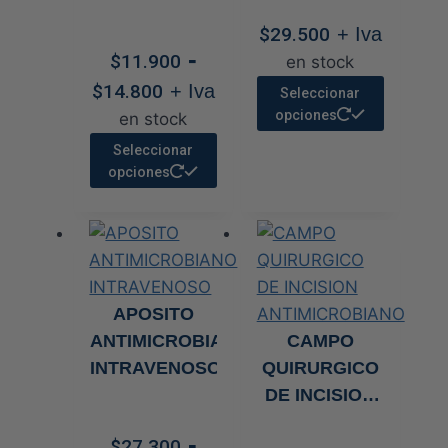
COLOR PIEL
$
29.500
+ Iva
-
$
11.900
en stock
Rango
Este
$
14.800
+ Iva
Seleccionar
de
product
opciones
en stock
precios:
tiene
Este
Seleccionar
desde
múltiple
producto
opciones
$11.900
variante
tiene
hasta
Las
múltiples
$14.800
opcione
variantes.
se
Las
pueden
opciones
APOSITO
elegir
se
ANTIMICROBIANO
CAMPO
en
pueden
INTRAVENOSO
QUIRURGICO
la
elegir
DE INCISION
página
en
ANTIMICROBIANO
de
-
la
$
27.300