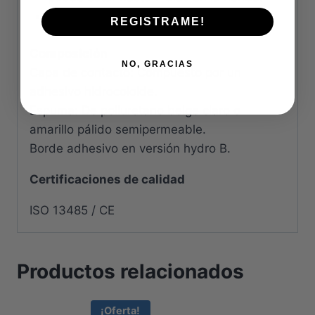
Libre de látex y gelatina.
REGISTRAME!
Composición
NO, GRACIAS
Capa de contacto: Compuesto por un
adhesivo hidrocoloide.
Espuma: De poliuretano beige claro o
amarillo pálido semipermeable.
Borde adhesivo en versión hydro B.
Certificaciones de calidad
ISO 13485 / CE
Productos relacionados
¡Oferta!