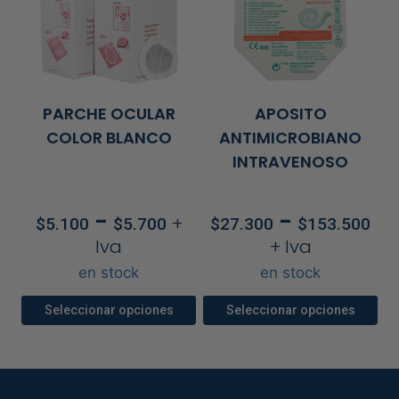
tiene
tiene
múltiples
múltiples
variantes.
variantes.
Las
Las
opciones
opciones
PARCHE OCULAR
APOSITO
se
se
COLOR BLANCO
ANTIMICROBIANO
pueden
pueden
INTRAVENOSO
elegir
elegir
en
en
Rango
R
-
-
+
$
5.100
$
5.700
$
27.300
$
153.500
la
la
de
d
Iva
+ Iva
página
página
precios:
pr
de
de
en stock
en stock
desde
d
producto
producto
$5.100
$2
Seleccionar opciones
Seleccionar opciones
hasta
ha
Este
Este
$5.700
$1
producto
producto
tiene
tiene