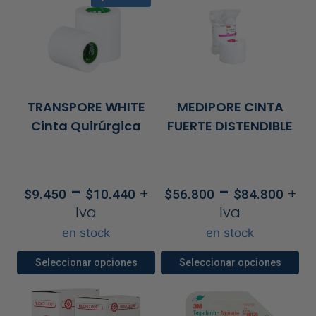
TRANSPORE WHITE
MEDIPORE CINTA
Cinta Quirúrgica
FUERTE DISTENDIBLE
Rango
Ra
-
-
+
+
$
9.450
$
10.440
$
56.800
$
84.800
de
de
Iva
Iva
precios:
pre
en stock
en stock
desde
de
$9.450
$56
Seleccionar opciones
Seleccionar opciones
hasta
has
Este
Este
$10.440
$84
producto
producto