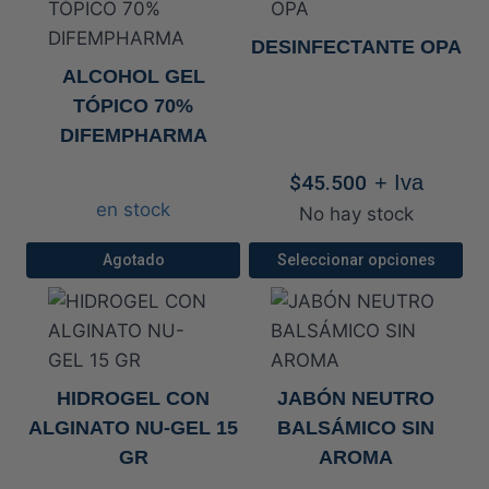
DESINFECTANTE OPA
ALCOHOL GEL
TÓPICO 70%
DIFEMPHARMA
$
45.500
+ Iva
en stock
No hay stock
Agotado
Seleccionar opciones
Este
producto
tiene
múltiples
HIDROGEL CON
JABÓN NEUTRO
variantes.
ALGINATO NU-GEL 15
BALSÁMICO SIN
Las
GR
AROMA
opciones