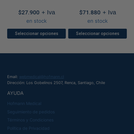
se
pueden
$
27.900
+ Iva
$
71.880
+ Iva
elegir
en stock
en stock
en
Seleccionar opciones
Seleccionar opciones
la
Este
Este
página
producto
producto
de
tiene
tiene
producto
múltiples
múltiples
variantes.
variantes.
Email:
webmedical@hofmann.cl
Las
Las
Dirección: Los Gobelinos 2507, Renca, Santiago, Chile
opciones
opciones
AYUDA
se
se
Hofmann Medical
pueden
pueden
Seguimiento de pedidos
elegir
elegir
Términos y Condiciones
en
en
Política de Privacidad
la
la