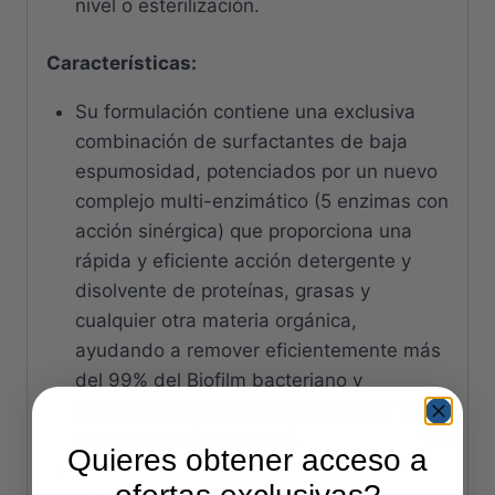
nivel o esterilización.
Características:
Su formulación contiene una exclusiva
combinación de surfactantes de baja
espumosidad, potenciados por un nuevo
complejo multi-enzimático (5 enzimas con
acción sinérgica) que proporciona una
rápida y eficiente acción detergente y
disolvente de proteínas, grasas y
cualquier otra materia orgánica,
ayudando a remover eficientemente más
del 99% del Biofilm bacteriano y
permitiendo realizar lavados enbaja y alta
temperatura (45°- 60°C).
Quieres obtener acceso a