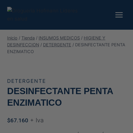
Saltar
al
contenido
Inicio
/
Tienda
/
INSUMOS MEDICOS
/
HIGIENE Y
DESINFECCION
/
DETERGENTE
/
DESINFECTANTE PENTA
ENZIMATICO
DETERGENTE
DESINFECTANTE PENTA
ENZIMATICO
+ Iva
$
67.160