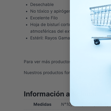
Desechable
No tóxico y apirógeno
Excelente Filo
Hoja de bisturí corte óptimo, limpio y p
atmosféricas del exterior
Estéril: Rayos Gama
Para ver más productos de laboratorio pue
Nuestros productos forman parte del Áre
Información adicional
Medidas
N°10, N°11, N°15, N°20,