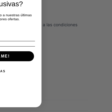
lusivas?
o a nuestras últimas
ores ofertas.
cil», no susceptibles a las condiciones
AME!
IAS