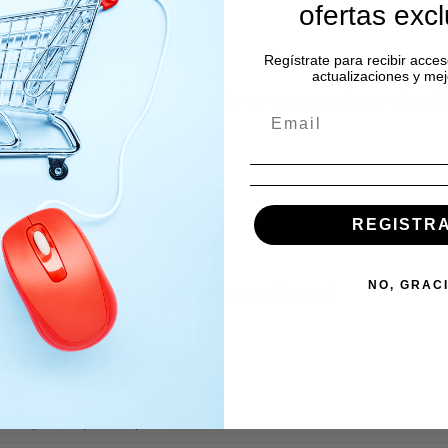
ofertas exc
Regístrate para recibir acces
actualizaciones y mej
reciso. Herméticamente sellada en una envoltura «abre fá
REGISTR
de hacerlo
aquí
NO, GRAC
a Médica de Hofmann
Más información aquí
 N°21, N°22, N°23, N°24