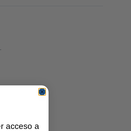
.
r acceso a