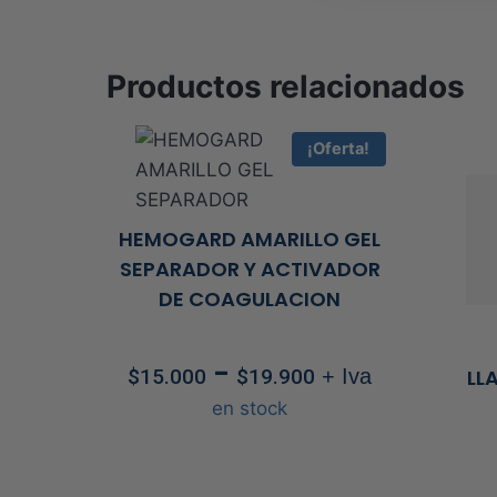
Productos relacionados
¡Oferta!
HEMOGARD AMARILLO GEL
SEPARADOR Y ACTIVADOR
DE COAGULACION
Rango
-
$
15.000
$
19.900
+ Iva
LL
de
en stock
precios:
desde
$15.000