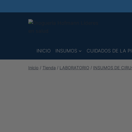
Saltar
al
contenido
INICIO
INSUMOS
CUIDADOS DE LA PI
Inicio
/
Tienda
/
LABORATORIO
/
INSUMOS DE CIRU