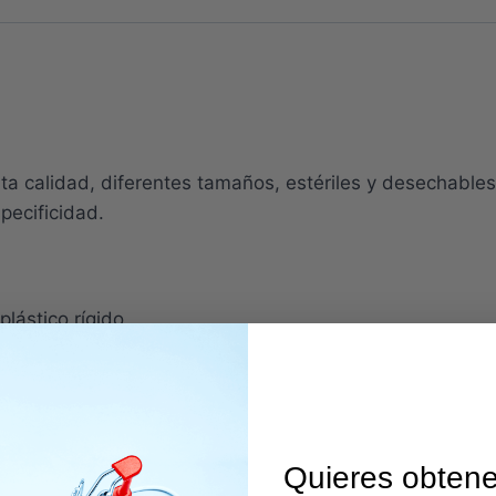
ta calidad, diferentes tamaños, estériles y desechables
specificidad.
lástico rígido
Quieres obtene