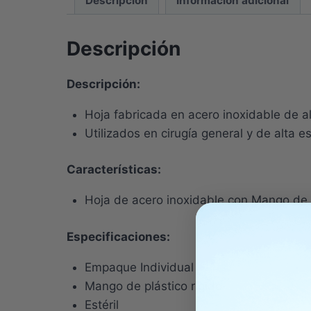
Descripción
Información adicional
Descripción
Descripción:
Hoja fabricada en acero inoxidable de al
Utilizados en cirugía general y de alta e
Características:
Hoja de acero inoxidable con Mango de p
Especificaciones:
Empaque Individual
Mango de plástico rígido
Estéril