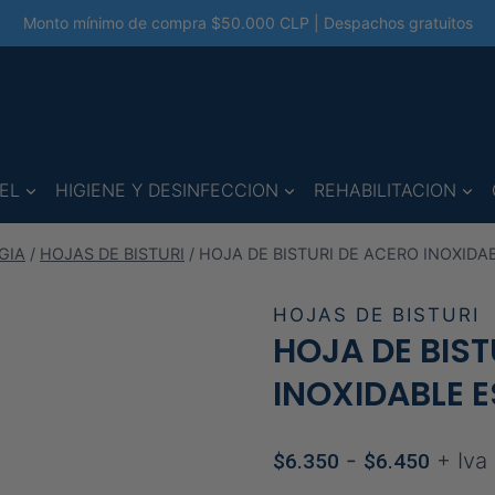
Monto mínimo de compra $50.000 CLP | Despachos gratuitos
EL
HIGIENE Y DESINFECCION
REHABILITACION
GIA
/
HOJAS DE BISTURI
/
HOJA DE BISTURI DE ACERO INOXID
HOJAS DE BISTURI
HOJA DE BIST
INOXIDABLE 
Rang
-
+ Iva
$
6.350
$
6.450