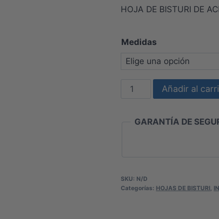
de
HOJA DE BISTURI DE A
preci
desd
Medidas
$6.35
hasta
$6.4
HOJA
Añadir al carr
DE
BISTURI
GARANTÍA DE SEGUR
DE
ACERO
INOXIDABLE
ESTERIL
CON
SKU:
N/D
Categorías:
HOJAS DE BISTURI
,
I
MANGO
cantidad