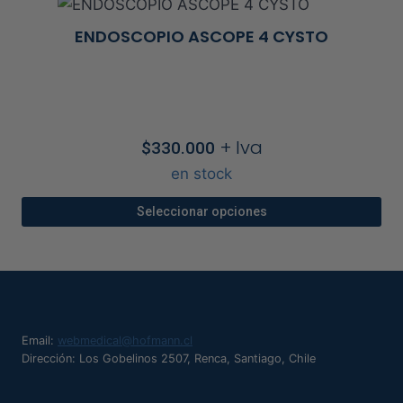
ENDOSCOPIO ASCOPE 4 CYSTO
+ Iva
$
330.000
en stock
Seleccionar opciones
Este
producto
tiene
múltiples
variantes.
Email:
webmedical@hofmann.cl
Las
Dirección: Los Gobelinos 2507, Renca, Santiago, Chile
opciones