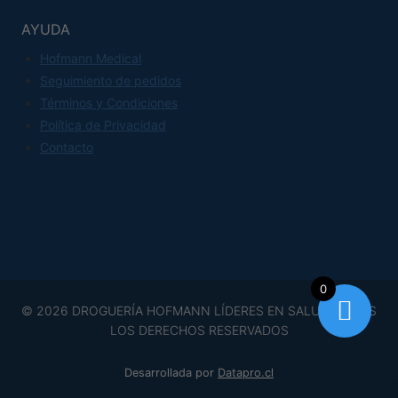
se
pueden
AYUDA
elegir
Hofmann Medical
en
Seguimiento de pedidos
la
Términos y Condiciones
página
Política de Privacidad
de
Contacto
producto
0
© 2026 DROGUERÍA HOFMANN LÍDERES EN SALUD TODOS
LOS DERECHOS RESERVADOS
Desarrollada por
Datapro.cl