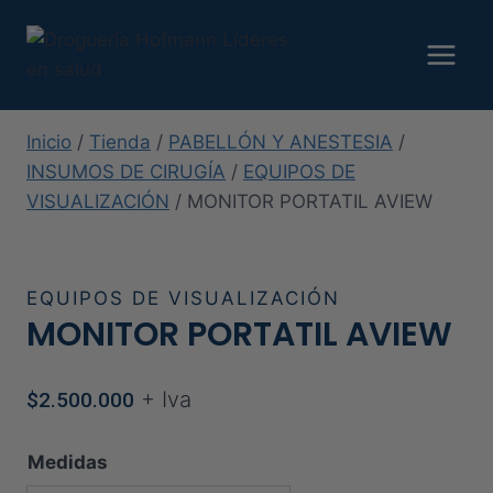
Saltar
al
contenido
Inicio
/
Tienda
/
PABELLÓN Y ANESTESIA
/
INSUMOS DE CIRUGÍA
/
EQUIPOS DE
VISUALIZACIÓN
/
MONITOR PORTATIL AVIEW
EQUIPOS DE VISUALIZACIÓN
MONITOR PORTATIL AVIEW
+ Iva
$
2.500.000
Medidas