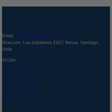
producto
tiene
múltiples
variantes.
Las
Email:
webmedical@hofmann.cl
opciones
Dirección: Los Gobelinos 2507, Renca, Santiago,
se
Chile
pueden
elegir
AYUDA
en
Hofmann Medical
la
Seguimiento de pedidos
página
Términos y Condiciones
de
Política de Privacidad
producto
Contacto