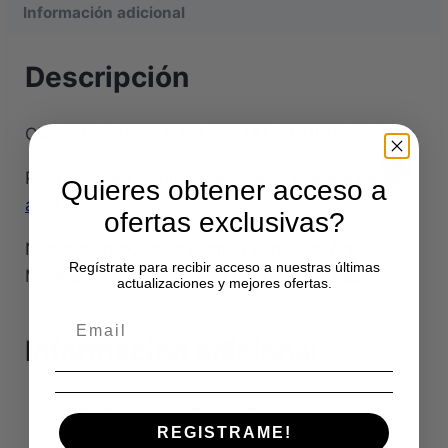
Información adicional
Descripción
OXIMETRO DE PULSO DIGITAL ADULTO Yonkers
Para ver más insumos generales puedes hacerlo
Quieres obtener acceso a
aquí
ofertas exclusivas?
Nuestros productos forman parte del Área
Regístrate para recibir acceso a nuestras últimas
Médica de Hofmann
Más información aquí
actualizaciones y mejores ofertas.
Información adicional
Medidas
Según Formato
REGISTRAME!