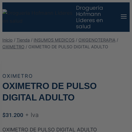
Saltar
Droguería
Hofmann
al
Líderes en
contenido
salud
Inicio
/
Tienda
/
INSUMOS MEDICOS
/
OXIGENOTERAPIA
/
OXIMETRO
/
OXIMETRO DE PULSO DIGITAL ADULTO
OXIMETRO
OXIMETRO DE PULSO
DIGITAL ADULTO
+ Iva
$
31.200
OXIMETRO DE PULSO DIGITAL ADULTO