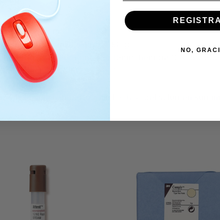
REGISTR
ox. 265 x 80mm
ígeno ni mascarilla) Aprox. 190 g.
NO, GRAC
ho (EN ISO 5356-1) Interno 15mm hembra (EN ISO 535
P 30mm macho (EN ISO 5356-1)
/- 0.1 mm
544-2 Espacio muerto ≤ 5ml + 10% del volumen sumini