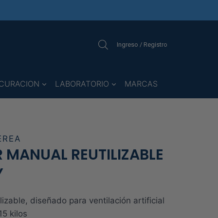
Ingreso / Registro
CURACION
LABORATORIO
MARCAS
EREA
 MANUAL REUTILIZABLE
Y
izable, diseñado para ventilación artificial
5 kilos