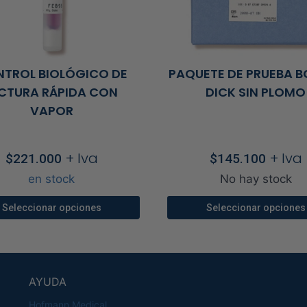
TROL BIOLÓGICO DE
PAQUETE DE PRUEBA B
CTURA RÁPIDA CON
DICK SIN PLOMO
VAPOR
+ Iva
+ Iva
$
221.000
$
145.100
en stock
No hay stock
Seleccionar opciones
Seleccionar opciones
Este
Este
producto
producto
tiene
tiene
AYUDA
múltiples
múltiples
variantes.
variantes
Hofmann Medical