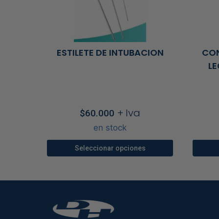
ESTILETE DE INTUBACION
CON
LE
+ Iva
$
60.000
en stock
Seleccionar opciones
Este
producto
tiene
múltiples
variantes.