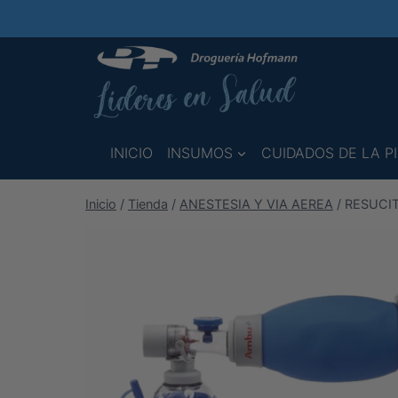
Saltar
al
contenido
INICIO
INSUMOS
CUIDADOS DE LA PI
Inicio
/
Tienda
/
ANESTESIA Y VIA AEREA
/
RESUCIT