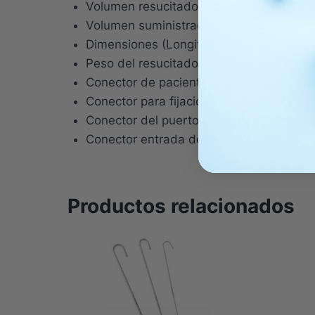
Volumen resucitador Aprox. 420 ml
Volumen suministrado Aprox. 300 ml
Dimensiones (Longitud x Diámetro) Apr
Peso del resucitador (Sin depósito de ox
Conector de paciente Externo 22mm mac
Conector para fijación de válvula PEE
Conector del puerto manómetro Ø 4.2 +
Conector entrada de O2 Según EN ISO13
Productos relacionados