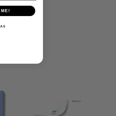
AME!
IAS
6-1).
strado