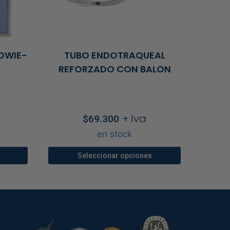
OWIE-
TUBO ENDOTRAQUEAL
REFORZADO CON BALON
+ Iva
$
69.300
en stock
Seleccionar opciones
Este
producto
tiene
múltiples
.
variantes.