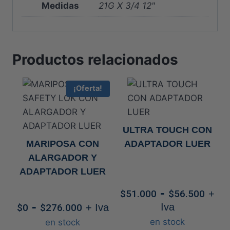
Medidas
21G X 3/4 12"
Productos relacionados
¡Oferta!
ULTRA TOUCH CON
MARIPOSA CON
ADAPTADOR LUER
ALARGADOR Y
ADAPTADOR LUER
Ran
-
$
51.000
$
56.500
+
de
Rango
-
Iva
$
0
$
276.000
+ Iva
prec
de
en stock
en stock