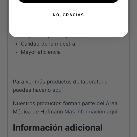
Mejor experiencia para la punción en
NO, GRACIAS
accesos venosos difíciles
Mayor confort para el paciente
Seguridad para el profesional de la salud
Calidad de la muestra
Mayor eficiencia
Para ver más productos de laboratorio
puedes hacerlo
aquí
Nuestros productos forman parte del Área
Médica de Hofmann
Más información aquí
Información adicional