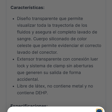
Características:
Diseño transparente que permite
visualizar toda la trayectoria de los
fluidos y asegura el completo lavado de
sangre. Cuerpo siliconado de color
celeste que permite evidenciar el correcto
lavado del conector.
Extensor transparente con conexión luer
lock y sistema de clamp sin aberturas
que generen su salida de forma
accidental.
Libre de látex, no contiene metal y no
contiene DEHP.
Especificaciones: