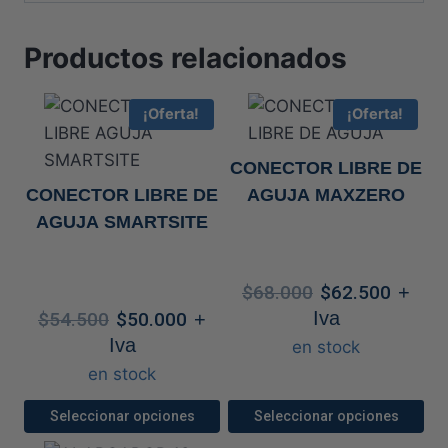
Productos relacionados
¡Oferta!
¡Oferta!
CONECTOR LIBRE DE
CONECTOR LIBRE DE
AGUJA MAXZERO
AGUJA SMARTSITE
El
El
$
68.000
$
62.500
+
precio
prec
El
El
Iva
$
54.500
$
50.000
+
original
actu
precio
precio
Iva
en stock
era:
es:
original
actual
en stock
$68.000.
$62.
era:
es:
$54.500.
$50.000.
Seleccionar opciones
Seleccionar opciones
Este
Este