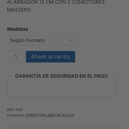
ALARGADOR 15 CM CON 2 CONECTORES
MAXZERO
Medidas
ALARGADOR
Añadir al carrito
15
CM
GARANTÍA DE SEGURIDAD EN EL PAGO
CON
2
CONECTORES
MAXZERO
cantidad
SKU:
N/D
Categoría:
CONECTOR LIBRE DE AGUJA