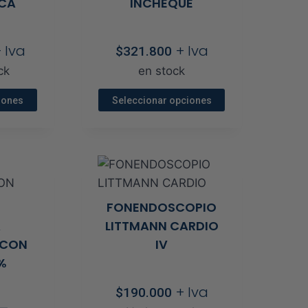
CA
INCHEQUE
 Iva
+ Iva
$
321.800
ck
en stock
iones
Seleccionar opciones
Este
ucto
producto
e
tiene
iples
múltiples
antes.
variantes.
FONENDOSCOPIO
Las
A
LITTMANN CARDIO
ones
opciones
 CON
IV
se
%
den
pueden
r
elegir
+ Iva
$
190.000
en