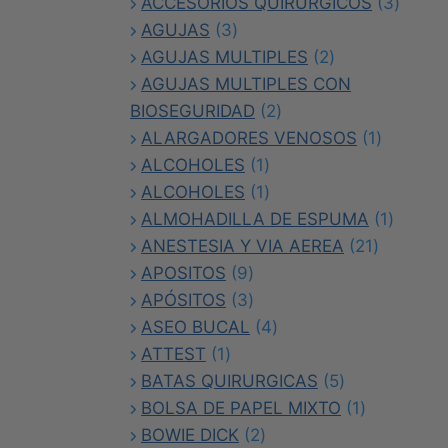
3
produ
ACCESORIOS QUIRÚRGICOS
3
3
produc
AGUJAS
3
productos
2
AGUJAS MULTIPLES
2
productos
AGUJAS MULTIPLES CON
2
BIOSEGURIDAD
2
productos
1
ALARGADORES VENOSOS
1
1
producto
ALCOHOLES
1
producto
1
ALCOHOLES
1
producto
1
ALMOHADILLA DE ESPUMA
1
21
produc
ANESTESIA Y VIA AEREA
21
9
producto
APOSITOS
9
productos
3
APÓSITOS
3
productos
4
ASEO BUCAL
4
1
productos
ATTEST
1
producto
5
BATAS QUIRURGICAS
5
productos
1
BOLSA DE PAPEL MIXTO
1
2
producto
BOWIE DICK
2