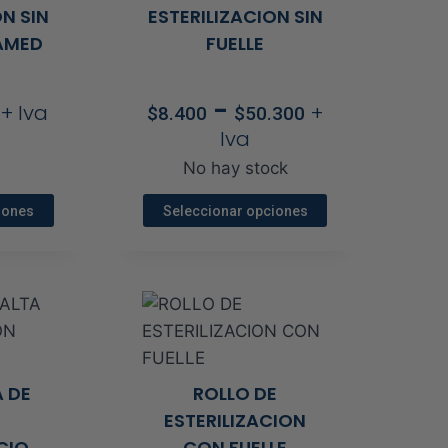
ON SIN
ESTERILIZACION SIN
se
AMED
FUELLE
den
pueden
r
elegir
Rango
Rango
-
en
+ Iva
+
$
8.400
$
50.300
de
de
la
Iva
precios:
precios:
na
página
No hay stock
desde
desde
de
$0
$8.400
iones
Seleccionar opciones
ucto
producto
hasta
hasta
Este
$57.400
$50.300
ucto
producto
e
tiene
iples
múltiples
antes.
variantes.
Las
 DE
ROLLO DE
ones
opciones
ESTERILIZACION
se
CION
CON FUELLE