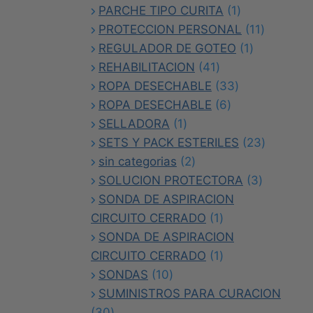
producto
1
PARCHE TIPO CURITA
1
producto
11
PROTECCION PERSONAL
11
1
producto
REGULADOR DE GOTEO
1
41
producto
REHABILITACION
41
productos
33
ROPA DESECHABLE
33
6
productos
ROPA DESECHABLE
6
1
productos
SELLADORA
1
producto
23
SETS Y PACK ESTERILES
23
2
producto
sin categorias
2
productos
3
SOLUCION PROTECTORA
3
producto
SONDA DE ASPIRACION
1
CIRCUITO CERRADO
1
producto
SONDA DE ASPIRACION
1
CIRCUITO CERRADO
1
10
producto
SONDAS
10
productos
SUMINISTROS PARA CURACION
30
30