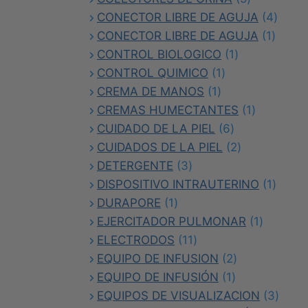
productos
4
CONECTOR LIBRE DE AGUJA
4
1
produ
CONECTOR LIBRE DE AGUJA
1
1
produc
CONTROL BIOLOGICO
1
1
producto
CONTROL QUIMICO
1
1
producto
CREMA DE MANOS
1
producto
1
CREMAS HUMECTANTES
1
6
producto
CUIDADO DE LA PIEL
6
productos
2
CUIDADOS DE LA PIEL
2
3
productos
DETERGENTE
3
productos
1
DISPOSITIVO INTRAUTERINO
1
1
produ
DURAPORE
1
producto
1
EJERCITADOR PULMONAR
1
11
producto
ELECTRODOS
11
productos
2
EQUIPO DE INFUSION
2
1
productos
EQUIPO DE INFUSIÓN
1
producto
3
EQUIPOS DE VISUALIZACION
3