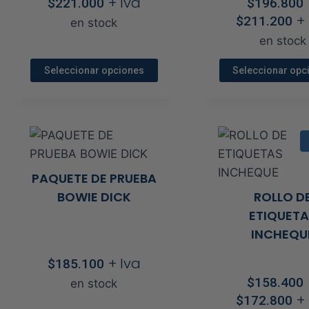
+ Iva
$
221.000
$
196.800
R
la
la
+
$
211.200
en stock
d
página
pági
en stock
p
de
de
d
Seleccionar opciones
Seleccionar opc
producto
prod
$
Este
Este
h
producto
prod
$
tiene
tien
múltiples
múlt
variantes.
vari
PAQUETE DE PRUEBA
o
Las
Las
BOWIE DICK
ROLLO D
opciones
opci
ETIQUETA
se
se
INCHEQU
pueden
pue
elegir
elegi
+ Iva
$
185.100
en
en
$
158.400
en stock
os
R
la
la
+
$
172.800
os