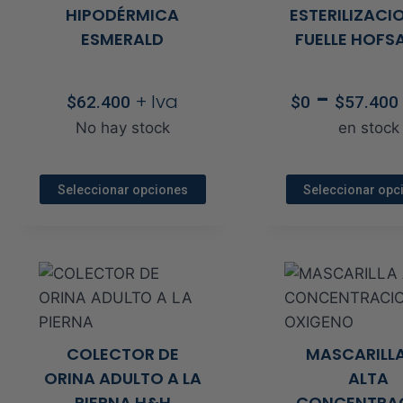
HIPODÉRMICA
ESTERILIZACI
se
se
ESMERALD
FUELLE HOFS
pueden
pue
s
elegir
elegi
-
en
en
+ Iva
$
62.400
$
0
$
57.400
la
la
No hay stock
en stock
página
pági
de
de
Seleccionar opciones
Seleccionar opc
producto
prod
s
Este
Este
producto
prod
s
tiene
tien
múltiples
múlt
variantes.
vari
Las
Las
COLECTOR DE
MASCARILLA
opciones
opci
ORINA ADULTO A LA
ALTA
se
se
PIERNA H&H
CONCENTRA