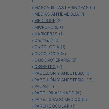
1
producto
2
MASCARILLAS LARINGEAS
2
4
product
MEDIAS ANTIEMBOLIA
4
2
productos
MEDIPORE
2
productos
1
MICROPORE
1
1
producto
NARICERAS
1
112
producto
Ofertas
112
productos
1
ONCOLOGÍA
1
producto
3
ONCOLOGÍA
3
productos
8
OXIGENOTERAPIA
8
2
productos
OXIMETRO
2
productos
6
PABELLON Y ANESTESIA
6
productos
13
PABELLÓN Y ANESTESIA
13
1
producto
PALAS
1
producto
6
PAPEL BILAMINADO
6
productos
2
PAPEL GRADO MEDICO
2
1
productos
PARCHE OCULAR
1