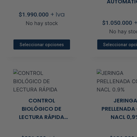
ctos
3M™ Attest™ 390
AUTOMÁTI
tos
+ Iva
$
1.990.000
+
$
1.050.000
No hay stock
No hay sto
Seleccionar opciones
Seleccionar opc
Este
Este
producto
prod
tiene
tien
to
múltiples
múlt
s
variantes.
vari
Las
Las
CONTROL
JERING
opciones
opci
BIOLÓGICO DE
PRELLENADA
se
se
LECTURA RÁPIDA
NACL 0,9
pueden
pue
CON VAPOR
elegir
elegi
en
en