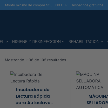
Monto mínimo de compra $50.000 CLP | Despachos gratuitos
EL
HIGIENE Y DESINFECCION
REHABILITACION
Ordenado
Mostrando 1–36 de 105 resultados
por
precio:
alto
a
Incubadora de
Lectura Rápida
MÁQUIN
bajo
para Autoclave
SELLADO