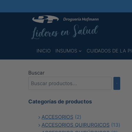
Saltar
al
contenido
INICIO
INSUMOS
CUIDADOS DE LA PI
Buscar
Categorías de productos
2
ACCESORIOS
2
productos
13
ACCESORIOS QUIRURGICOS
13