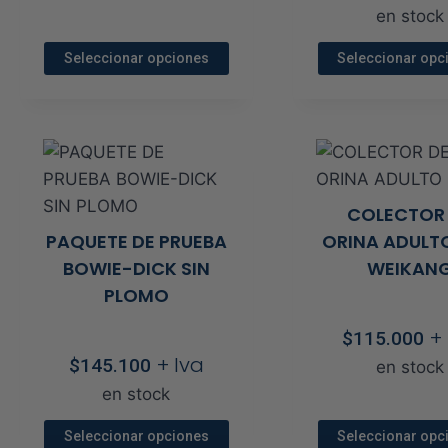
d
página
pági
en stock
p
de
de
ctos
d
Seleccionar opciones
Seleccionar opc
producto
prod
to
$
Este
Este
h
producto
prod
$
tiene
tien
múltiples
múlt
variantes.
vari
COLECTOR
Las
Las
PAQUETE DE PRUEBA
ORINA ADULTO
opciones
opci
BOWIE-DICK SIN
WEIKAN
se
se
PLOMO
cto
pueden
pue
elegir
elegi
+
$
115.000
en
en
+ Iva
$
145.100
en stock
la
la
en stock
página
pági
de
de
Seleccionar opciones
Seleccionar opc