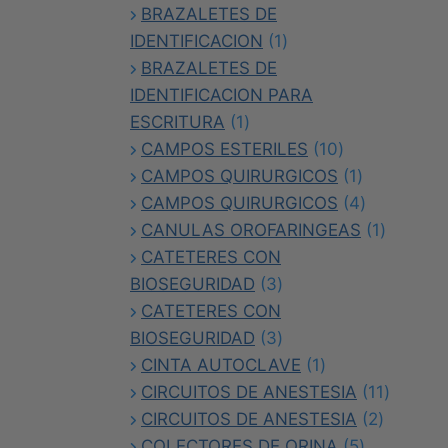
productos
BRAZALETES DE
1
IDENTIFICACION
1
producto
BRAZALETES DE
IDENTIFICACION PARA
1
ESCRITURA
1
producto
10
CAMPOS ESTERILES
10
productos
1
CAMPOS QUIRURGICOS
1
producto
4
CAMPOS QUIRURGICOS
4
productos
1
CANULAS OROFARINGEAS
1
product
CATETERES CON
3
BIOSEGURIDAD
3
productos
CATETERES CON
3
BIOSEGURIDAD
3
productos
1
CINTA AUTOCLAVE
1
producto
11
CIRCUITOS DE ANESTESIA
11
2
product
CIRCUITOS DE ANESTESIA
2
5
product
COLECTORES DE ORINA
5