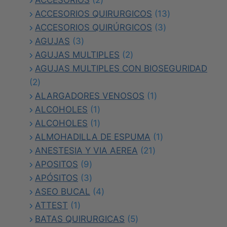
productos
13
ACCESORIOS QUIRURGICOS
13
3
productos
ACCESORIOS QUIRÚRGICOS
3
3
productos
AGUJAS
3
productos
2
AGUJAS MULTIPLES
2
productos
AGUJAS MULTIPLES CON BIOSEGURIDAD
2
2
productos
1
ALARGADORES VENOSOS
1
1
producto
ALCOHOLES
1
producto
1
ALCOHOLES
1
producto
1
ALMOHADILLA DE ESPUMA
1
21
producto
ANESTESIA Y VIA AEREA
21
9
productos
APOSITOS
9
productos
3
APÓSITOS
3
productos
4
ASEO BUCAL
4
1
productos
ATTEST
1
producto
5
BATAS QUIRURGICAS
5