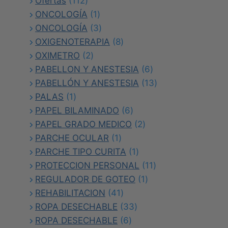
Ofertas
112
productos
1
ONCOLOGÍA
1
producto
3
ONCOLOGÍA
3
productos
8
OXIGENOTERAPIA
8
2
productos
OXIMETRO
2
productos
6
PABELLON Y ANESTESIA
6
productos
13
PABELLÓN Y ANESTESIA
13
1
productos
PALAS
1
producto
6
PAPEL BILAMINADO
6
productos
2
PAPEL GRADO MEDICO
2
1
productos
PARCHE OCULAR
1
producto
1
PARCHE TIPO CURITA
1
producto
11
PROTECCION PERSONAL
11
1
productos
REGULADOR DE GOTEO
1
41
producto
REHABILITACION
41
productos
33
ROPA DESECHABLE
33
6
productos
ROPA DESECHABLE
6