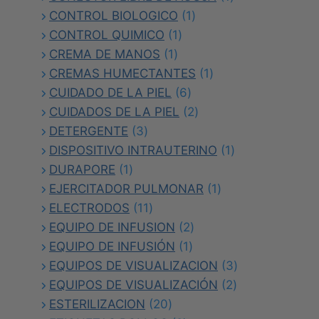
1
producto
CONTROL BIOLOGICO
1
1
producto
CONTROL QUIMICO
1
1
producto
CREMA DE MANOS
1
producto
1
CREMAS HUMECTANTES
1
6
producto
CUIDADO DE LA PIEL
6
productos
2
CUIDADOS DE LA PIEL
2
3
productos
DETERGENTE
3
productos
1
DISPOSITIVO INTRAUTERINO
1
1
producto
DURAPORE
1
producto
1
EJERCITADOR PULMONAR
1
11
producto
ELECTRODOS
11
productos
2
EQUIPO DE INFUSION
2
1
productos
EQUIPO DE INFUSIÓN
1
producto
3
EQUIPOS DE VISUALIZACION
3
2
productos
EQUIPOS DE VISUALIZACIÓN
2
20
productos
ESTERILIZACION
20