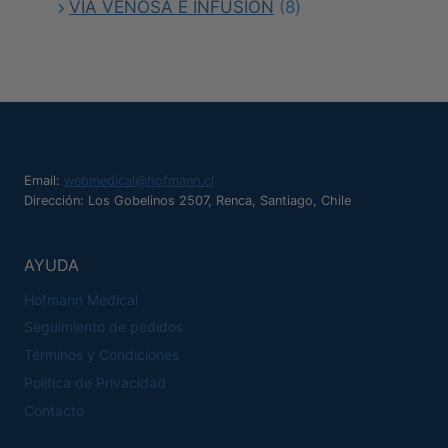
8
productos
VÍA VENOSA E INFUSIÓN
8
productos
Email:
webmedical@hofmann.cl
Dirección: Los Gobelinos 2507, Renca, Santiago, Chile
AYUDA
Hofmann Medical
Seguimiento de pedidos
Términos y Condiciones
Política de Privacidad
Contacto