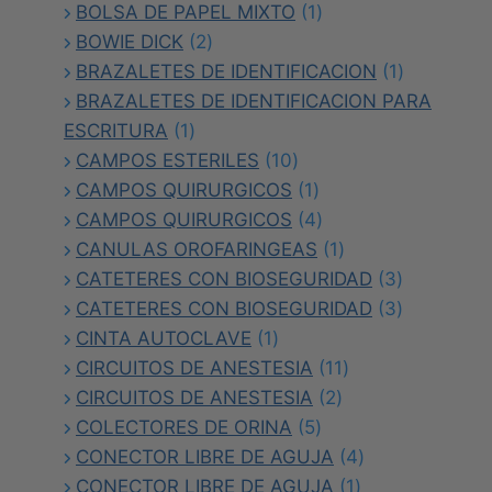
productos
1
BOLSA DE PAPEL MIXTO
1
2
producto
BOWIE DICK
2
productos
1
BRAZALETES DE IDENTIFICACION
1
producto
BRAZALETES DE IDENTIFICACION PARA
1
ESCRITURA
1
producto
10
CAMPOS ESTERILES
10
productos
1
CAMPOS QUIRURGICOS
1
producto
4
CAMPOS QUIRURGICOS
4
productos
1
CANULAS OROFARINGEAS
1
producto
3
CATETERES CON BIOSEGURIDAD
3
productos
3
CATETERES CON BIOSEGURIDAD
3
1
productos
CINTA AUTOCLAVE
1
producto
11
CIRCUITOS DE ANESTESIA
11
2
productos
CIRCUITOS DE ANESTESIA
2
5
productos
COLECTORES DE ORINA
5
productos
4
CONECTOR LIBRE DE AGUJA
4
1
productos
CONECTOR LIBRE DE AGUJA
1