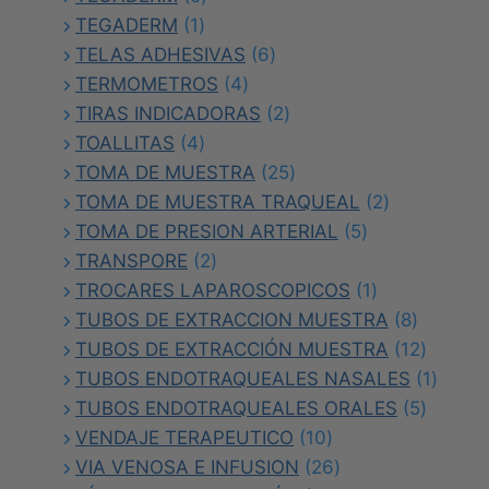
1
productos
TEGADERM
1
producto
6
TELAS ADHESIVAS
6
4
productos
TERMOMETROS
4
productos
2
TIRAS INDICADORAS
2
4
productos
TOALLITAS
4
productos
25
TOMA DE MUESTRA
25
productos
2
TOMA DE MUESTRA TRAQUEAL
2
5
productos
TOMA DE PRESION ARTERIAL
5
2
productos
TRANSPORE
2
productos
1
TROCARES LAPAROSCOPICOS
1
producto
8
TUBOS DE EXTRACCION MUESTRA
8
producto
12
TUBOS DE EXTRACCIÓN MUESTRA
12
product
1
TUBOS ENDOTRAQUEALES NASALES
1
5
produc
TUBOS ENDOTRAQUEALES ORALES
5
10
product
VENDAJE TERAPEUTICO
10
productos
26
VIA VENOSA E INFUSION
26