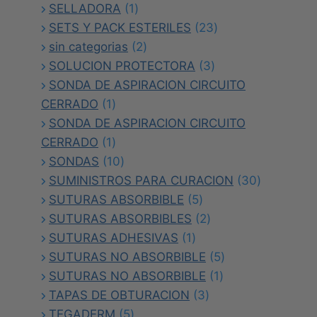
1
productos
SELLADORA
1
producto
23
SETS Y PACK ESTERILES
23
2
productos
sin categorias
2
productos
3
SOLUCION PROTECTORA
3
productos
SONDA DE ASPIRACION CIRCUITO
1
CERRADO
1
producto
SONDA DE ASPIRACION CIRCUITO
1
CERRADO
1
producto
10
SONDAS
10
productos
30
SUMINISTROS PARA CURACION
30
5
productos
SUTURAS ABSORBIBLE
5
productos
2
SUTURAS ABSORBIBLES
2
1
productos
SUTURAS ADHESIVAS
1
producto
5
SUTURAS NO ABSORBIBLE
5
1
productos
SUTURAS NO ABSORBIBLE
1
3
producto
TAPAS DE OBTURACION
3
5
productos
TEGADERM
5