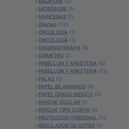
2
productos
MEDIPORE
2
productos
1
MICROPORE
1
1
producto
NARICERAS
1
112
producto
Ofertas
112
productos
1
ONCOLOGÍA
1
producto
3
ONCOLOGÍA
3
productos
8
OXIGENOTERAPIA
8
2
productos
OXIMETRO
2
productos
6
PABELLON Y ANESTESIA
6
productos
13
PABELLÓN Y ANESTESIA
13
1
productos
PALAS
1
producto
6
PAPEL BILAMINADO
6
productos
2
PAPEL GRADO MEDICO
2
1
productos
PARCHE OCULAR
1
producto
1
PARCHE TIPO CURITA
1
producto
11
PROTECCION PERSONAL
11
1
productos
REGULADOR DE GOTEO
1