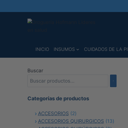
Saltar
al
contenido
INICIO
INSUMOS
CUIDADOS DE LA PI
Buscar
Categorías de productos
2
ACCESORIOS
2
productos
13
ACCESORIOS QUIRURGICOS
13