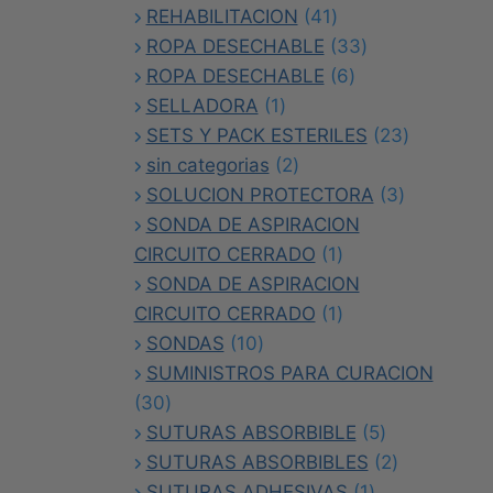
41
producto
REHABILITACION
41
productos
33
ROPA DESECHABLE
33
6
productos
ROPA DESECHABLE
6
1
productos
SELLADORA
1
producto
23
SETS Y PACK ESTERILES
23
2
productos
sin categorias
2
productos
3
SOLUCION PROTECTORA
3
productos
SONDA DE ASPIRACION
1
CIRCUITO CERRADO
1
producto
SONDA DE ASPIRACION
1
CIRCUITO CERRADO
1
10
producto
SONDAS
10
productos
SUMINISTROS PARA CURACION
30
30
productos
5
SUTURAS ABSORBIBLE
5
productos
2
SUTURAS ABSORBIBLES
2
1
productos
SUTURAS ADHESIVAS
1