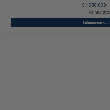
tos
+
$
1.050.000
os
No hay sto
Seleccionar opc
Este
prod
tien
múlt
vari
o
Las
opci
se
pue
elegi
en
la
pági