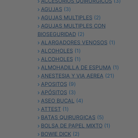
3
produc
ACCESORIOS QUIRÚRGICOS
3
3
product
AGUJAS
3
productos
2
AGUJAS MULTIPLES
2
productos
AGUJAS MULTIPLES CON
2
BIOSEGURIDAD
2
productos
1
ALARGADORES VENOSOS
1
1
producto
ALCOHOLES
1
producto
1
ALCOHOLES
1
producto
1
ALMOHADILLA DE ESPUMA
1
21
product
ANESTESIA Y VIA AEREA
21
9
productos
APOSITOS
9
productos
3
APÓSITOS
3
productos
4
ASEO BUCAL
4
1
productos
ATTEST
1
producto
5
BATAS QUIRURGICAS
5
productos
1
BOLSA DE PAPEL MIXTO
1
2
producto
BOWIE DICK
2