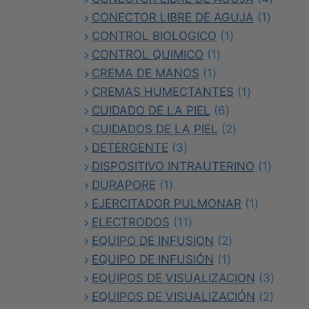
1
produc
CONECTOR LIBRE DE AGUJA
1
1
produc
CONTROL BIOLOGICO
1
1
producto
CONTROL QUIMICO
1
1
producto
CREMA DE MANOS
1
producto
1
CREMAS HUMECTANTES
1
6
producto
CUIDADO DE LA PIEL
6
productos
2
CUIDADOS DE LA PIEL
2
3
productos
DETERGENTE
3
productos
1
DISPOSITIVO INTRAUTERINO
1
1
produc
DURAPORE
1
producto
1
EJERCITADOR PULMONAR
1
11
producto
ELECTRODOS
11
productos
2
EQUIPO DE INFUSION
2
1
productos
EQUIPO DE INFUSIÓN
1
producto
3
EQUIPOS DE VISUALIZACION
3
2
produc
EQUIPOS DE VISUALIZACIÓN
2