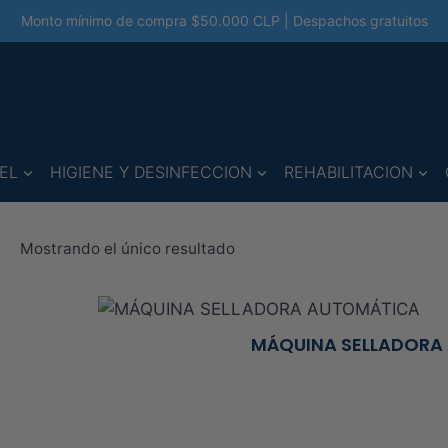
Monto mínimo de compra $50.000 CLP | Despachos gratuitos
EL
HIGIENE Y DESINFECCION
REHABILITACION
Mostrando el único resultado
MÁQUINA SELLADORA