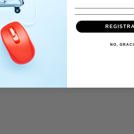
REGISTR
NO, GRAC
cto
cto
s