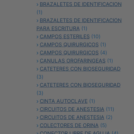
productos
BRAZALETES DE IDENTIFICACION
1
1
producto
BRAZALETES DE IDENTIFICACION
1
PARA ESCRITURA
1
producto
10
CAMPOS ESTERILES
10
productos
1
CAMPOS QUIRURGICOS
1
producto
4
CAMPOS QUIRURGICOS
4
productos
1
CANULAS OROFARINGEAS
1
producto
CATETERES CON BIOSEGURIDAD
3
3
productos
CATETERES CON BIOSEGURIDAD
3
3
productos
1
CINTA AUTOCLAVE
1
producto
11
CIRCUITOS DE ANESTESIA
11
2
producto
CIRCUITOS DE ANESTESIA
2
5
producto
COLECTORES DE ORINA
5
productos
4
CONECTOR LIBRE DE AGUJA
4