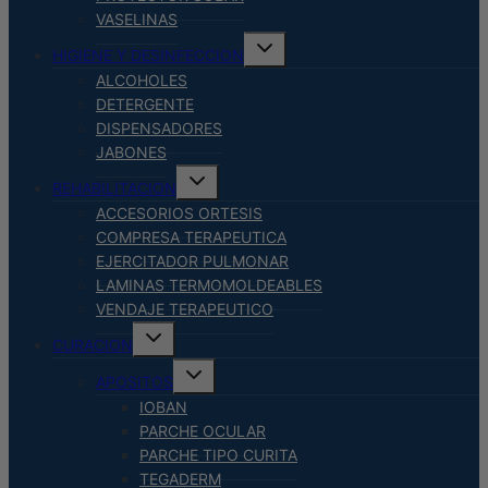
VASELINAS
Alternar
HIGIENE Y DESINFECCION
menú
hijo
ALCOHOLES
DETERGENTE
DISPENSADORES
JABONES
Alternar
REHABILITACION
menú
hijo
ACCESORIOS ORTESIS
COMPRESA TERAPEUTICA
EJERCITADOR PULMONAR
LAMINAS TERMOMOLDEABLES
VENDAJE TERAPEUTICO
Alternar
CURACION
menú
hijo
Alternar
APOSITOS
menú
hijo
IOBAN
PARCHE OCULAR
PARCHE TIPO CURITA
TEGADERM