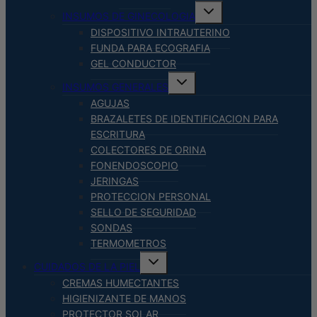
Alternar
INSUMOS DE GINECOLOGIA
menú
hijo
DISPOSITIVO INTRAUTERINO
FUNDA PARA ECOGRAFIA
GEL CONDUCTOR
Alternar
INSUMOS GENERALES
menú
hijo
AGUJAS
BRAZALETES DE IDENTIFICACION PARA
ESCRITURA
COLECTORES DE ORINA
FONENDOSCOPIO
JERINGAS
PROTECCION PERSONAL
SELLO DE SEGURIDAD
SONDAS
TERMOMETROS
Alternar
CUIDADOS DE LA PIEL
menú
hijo
CREMAS HUMECTANTES
HIGIENIZANTE DE MANOS
PROTECTOR SOLAR