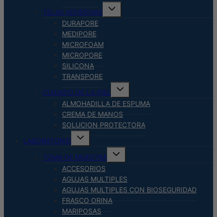
Alternar
TELAS ADHESIVAS
menú
hijo
DURAPORE
MEDIPORE
MICROFOAM
MICROPORE
SILICONA
TRANSPORE
Alternar
CUIDADO DE LA PIEL
menú
hijo
ALMOHADILLA DE ESPUMA
CREMA DE MANOS
SOLUCION PROTECTORA
Alternar
LABORATORIO
menú
hijo
Alternar
TOMA DE MUESTRA
menú
hijo
ACCESORIOS
AGUJAS MULTIPLES
AGUJAS MULTIPLES CON BIOSEGURIDAD
FRASCO ORINA
MARIPOSAS