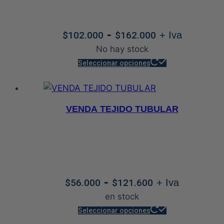
se
pueden
Rango
-
$
102.000
$
162.000
+ Iva
elegir
de
No hay stock
en
precios:
Este
la
Seleccionar opciones
desde
producto
página
$102.000
tiene
de
hasta
múltiples
producto
VENDA TEJIDO TUBULAR
$162.000
variantes.
Las
opciones
se
pueden
Rango
-
$
56.000
$
121.600
+ Iva
elegir
de
en stock
en
precios:
Este
la
Seleccionar opciones
desde
producto
página