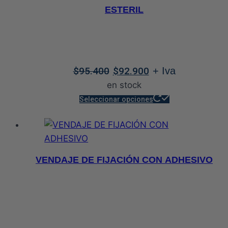
opciones
ESTERIL
se
pueden
elegir
en
El
El
$
95.400
$
92.900
+ Iva
la
precio
precio
en stock
página
original
actual
Este
de
Seleccionar opciones
era:
es:
producto
producto
$95.400.
$92.900.
tiene
múltiples
variantes.
VENDAJE DE FIJACIÓN CON ADHESIVO
Las
opciones
se
pueden
elegir