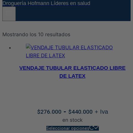
Droguería Hofmann Líderes en salud
Ordenado
Mostrando los 10 resultados
por
precio:
alto
a
VENDAJE TUBULAR ELASTICADO LIBRE
bajo
DE LATEX
Rango
-
$
276.000
$
440.000
+ Iva
de
en stock
precios:
Este
Seleccionar opciones