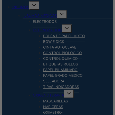
Alternar
INSUMOS
menú
hijo
Alternar
INSUMOS MEDICOS
menú
hijo
ELECTRODOS
Alternar
ESTERILIZACION
menú
hijo
BOLSA DE PAPEL MIXTO
BOWIE DICK
CINTA AUTOCLAVE
CONTROL BIOLOGICO
CONTROL QUIMICO
ETIQUETAS ROLLOS
PAPEL BILAMINADO
PAPEL GRADO MEDICO
SELLADORA
TIRAS INDICADORAS
Alternar
OXIGENOTERAPIA
menú
hijo
MASCARILLAS
NARICERAS
OXIMETRO