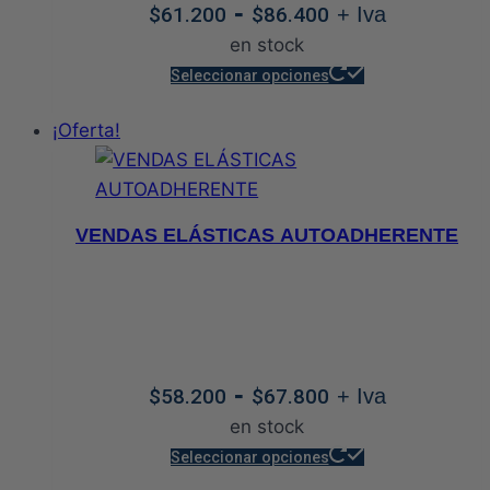
Rango
-
$
61.200
$
86.400
+ Iva
en
de
en stock
la
precios:
Este
página
Seleccionar opciones
desde
producto
de
$61.200
¡Oferta!
tiene
producto
hasta
múltiples
$86.400
variantes.
Las
VENDAS ELÁSTICAS AUTOADHERENTE
opciones
se
pueden
elegir
en
Rango
-
$
58.200
$
67.800
+ Iva
la
de
en stock
página
precios:
Este
de
Seleccionar opciones
desde
producto
producto