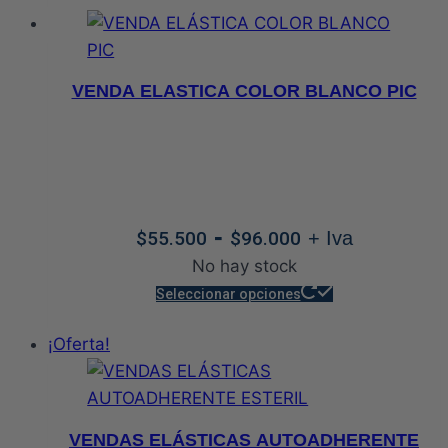
$56.000
tiene
de
hasta
múltiples
producto
$121.600
variantes.
VENDA ELASTICA COLOR BLANCO PIC
Las
opciones
se
pueden
elegir
Rango
-
$
55.500
$
96.000
+ Iva
en
de
No hay stock
la
precios:
Este
página
Seleccionar opciones
desde
producto
de
$55.500
¡Oferta!
tiene
producto
hasta
múltiples
$96.000
variantes.
Las
VENDAS ELÁSTICAS AUTOADHERENTE