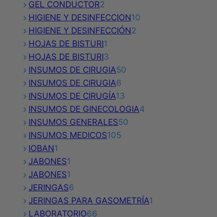
2
producto
GEL CONDUCTOR
2
productos
10
HIGIENE Y DESINFECCION
10
2
productos
HIGIENE Y DESINFECCIÓN
2
1
productos
HOJAS DE BISTURI
1
producto
3
HOJAS DE BISTURI
3
productos
50
INSUMOS DE CIRUGIA
50
6
productos
INSUMOS DE CIRUGIA
6
productos
13
INSUMOS DE CIRUGÍA
13
productos
4
INSUMOS DE GINECOLOGIA
4
50
productos
INSUMOS GENERALES
50
105
productos
INSUMOS MEDICOS
105
1
productos
IOBAN
1
producto
1
JABONES
1
producto
1
JABONES
1
producto
6
JERINGAS
6
productos
1
JERINGAS PARA GASOMETRÍA
1
66
producto
LABORATORIO
66