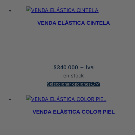
desde
producto
$276.000
tiene
hasta
múltiples
VENDA ELÁSTICA CINTELA
$440.000
variantes.
Las
opciones
se
pueden
$
340.000
+ Iva
elegir
en stock
en
Este
la
Seleccionar opciones
producto
página
tiene
de
múltiples
producto
VENDA ELÁSTICA COLOR PIEL
variantes.
Las
opciones