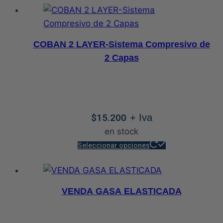
$58.200
tiene
hasta
múltiples
$67.800
variantes.
COBAN 2 LAYER-Sistema Compresivo de
Las
2 Capas
opciones
se
pueden
elegir
$
15.200
+ Iva
en
en stock
la
Este
página
Seleccionar opciones
producto
de
tiene
producto
múltiples
VENDA GASA ELASTICADA
variantes.
Las