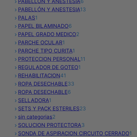
productos
6
PABELLON Y ANESTESIA
6
productos
13
PABELLÓN Y ANESTESIA
13
1
productos
PALAS
1
producto
6
PAPEL BILAMINADO
6
productos
2
PAPEL GRADO MEDICO
2
1
productos
PARCHE OCULAR
1
producto
1
PARCHE TIPO CURITA
1
producto
11
PROTECCION PERSONAL
11
1
productos
REGULADOR DE GOTEO
1
41
producto
REHABILITACION
41
productos
33
ROPA DESECHABLE
33
6
productos
ROPA DESECHABLE
6
1
productos
SELLADORA
1
producto
23
SETS Y PACK ESTERILES
23
2
productos
sin categorias
2
productos
3
SOLUCION PROTECTORA
3
productos
1
SONDA DE ASPIRACION CIRCUITO CERRADO
1