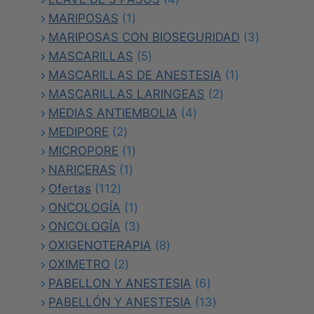
1
productos
MARIPOSAS
1
producto
3
MARIPOSAS CON BIOSEGURIDAD
3
5
productos
MASCARILLAS
5
productos
1
MASCARILLAS DE ANESTESIA
1
2
producto
MASCARILLAS LARINGEAS
2
4
productos
MEDIAS ANTIEMBOLIA
4
2
productos
MEDIPORE
2
productos
1
MICROPORE
1
1
producto
NARICERAS
1
112
producto
Ofertas
112
productos
1
ONCOLOGÍA
1
producto
3
ONCOLOGÍA
3
productos
8
OXIGENOTERAPIA
8
2
productos
OXIMETRO
2
productos
6
PABELLON Y ANESTESIA
6
productos
13
PABELLÓN Y ANESTESIA
13