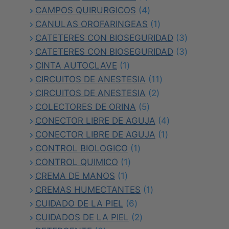
producto
4
CAMPOS QUIRURGICOS
4
productos
1
CANULAS OROFARINGEAS
1
producto
3
CATETERES CON BIOSEGURIDAD
3
productos
3
CATETERES CON BIOSEGURIDAD
3
1
productos
CINTA AUTOCLAVE
1
producto
11
CIRCUITOS DE ANESTESIA
11
2
productos
CIRCUITOS DE ANESTESIA
2
5
productos
COLECTORES DE ORINA
5
productos
4
CONECTOR LIBRE DE AGUJA
4
1
productos
CONECTOR LIBRE DE AGUJA
1
1
producto
CONTROL BIOLOGICO
1
1
producto
CONTROL QUIMICO
1
1
producto
CREMA DE MANOS
1
producto
1
CREMAS HUMECTANTES
1
6
producto
CUIDADO DE LA PIEL
6
productos
2
CUIDADOS DE LA PIEL
2