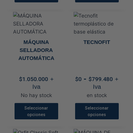
de
de
Este
Este
producto
producto
producto
producto
tiene
tiene
múltiples
múltiples
variantes.
variantes.
MÁQUINA
TECNOFIT
Las
Las
SELLADORA
opciones
opciones
AUTOMÁTICA
se
se
pueden
pueden
Rang
-
elegir
elegir
$
1.050.000
+
$
0
$
799.480
+
de
en
en
Iva
Iva
preci
la
la
No hay stock
en stock
desd
página
página
$0
Seleccionar
Seleccionar
de
de
opciones
opciones
hasta
producto
producto
$799.
Este
Este
producto
producto