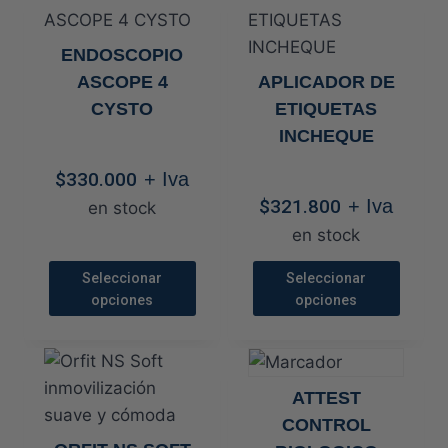
tiene
tiene
múltiples
múltiples
ENDOSCOPIO
variantes.
variantes.
ASCOPE 4
APLICADOR DE
Las
Las
CYSTO
ETIQUETAS
opciones
opciones
INCHEQUE
se
se
pueden
pueden
$
330.000
+ Iva
elegir
elegir
$
321.800
+ Iva
en stock
en
en
en stock
la
la
Seleccionar
Seleccionar
página
página
opciones
opciones
de
de
Este
Este
producto
producto
producto
producto
tiene
tiene
ATTEST
múltiples
múltiples
CONTROL
variantes.
variantes.