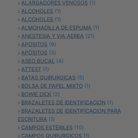
productos
1
ALARGADORES VENOSOS
1
1
producto
ALCOHOLES
1
producto
1
ALCOHOLES
1
producto
1
ALMOHADILLA DE ESPUMA
1
21
producto
ANESTESIA Y VIA AEREA
21
9
productos
APOSITOS
9
productos
3
APÓSITOS
3
productos
4
ASEO BUCAL
4
1
productos
ATTEST
1
producto
5
BATAS QUIRURGICAS
5
productos
1
BOLSA DE PAPEL MIXTO
1
2
producto
BOWIE DICK
2
productos
1
BRAZALETES DE IDENTIFICACION
1
producto
BRAZALETES DE IDENTIFICACION PARA
1
ESCRITURA
1
producto
10
CAMPOS ESTERILES
10
productos
1
CAMPOS QUIRURGICOS
1