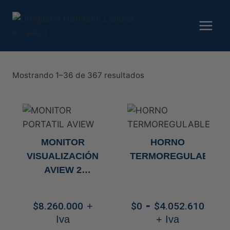
Saltar
al
contenido
Ordenado
Mostrando 1–36 de 367 resultados
por
precio:
alto
a
MONITOR
HORNO
bajo
VISUALIZACIÓN
TERMOREGULABLE
AVIEW 2
ADVANCE
Ran
-
$
8.260.000
+
$
0
$
4.052.610
de
Iva
+ Iva