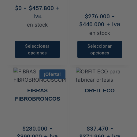
LIBRE DE LATEX
Rango
-
elegir
elegir
$
0
$
457.800
+
de
-
en
en
Iva
$
276.000
precios:
Rango
la
la
$
440.000
+ Iva
en stock
desde
de
página
página
en stock
$0
precios:
de
de
hasta
desde
Seleccionar
Seleccionar
producto
producto
$457.800
opciones
opciones
$276.000
hasta
Este
Este
$440.000
producto
producto
¡Oferta!
tiene
tiene
múltiples
múltiples
FIBRAS
ORFIT ECO
variantes.
variantes.
FIBROBRONCOSCOPIO
Las
Las
opciones
opciones
se
se
-
-
pueden
pueden
$
280.000
$
37.470
Rango
Rango
elegir
elegir
$
390.000
+ Iva
$
371.960
+ Iva