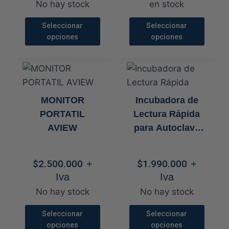
prec
No hay stock
en stock
des
$0
Seleccionar
Seleccionar
opciones
opciones
has
$4.0
Este
Este
producto
producto
tiene
tiene
múltiples
múltiples
MONITOR
Incubadora de
variantes.
variantes.
PORTATIL
Lectura Rápida
Las
Las
AVIEW
para Autoclave
opciones
opciones
3M™ Attest™
se
se
390
pueden
pueden
$
2.500.000
+
$
1.990.000
+
elegir
elegir
Iva
Iva
en
en
No hay stock
No hay stock
la
la
Seleccionar
Seleccionar
página
página
opciones
opciones