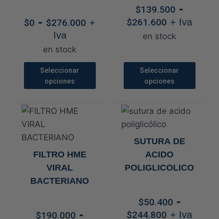
LUER
-
elegir
elegir
$
139.500
Rango
Rango
-
en
en
$
261.600
+ Iva
$
0
$
276.000
+
de
de
la
la
Iva
en stock
precios:
precios:
página
página
en stock
desde
desde
de
de
$139.500
$0
Seleccionar
Seleccionar
producto
producto
hasta
opciones
opciones
hasta
$261.600
$276.000
Este
Este
producto
producto
tiene
tiene
múltiples
múltiples
SUTURA DE
variantes.
variantes.
FILTRO HME
ACIDO
Las
Las
VIRAL
POLIGLICOLICO
opciones
opciones
BACTERIANO
se
se
-
pueden
pueden
$
50.400
Rango
-
elegir
elegir
$
244.800
+ Iva
$
190.000