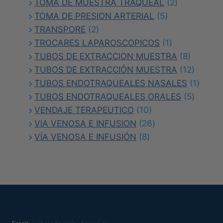
productos
2
TOMA DE MUESTRA TRAQUEAL
2
5
productos
TOMA DE PRESION ARTERIAL
5
2
productos
TRANSPORE
2
productos
1
TROCARES LAPAROSCOPICOS
1
producto
8
TUBOS DE EXTRACCION MUESTRA
8
producto
12
TUBOS DE EXTRACCIÓN MUESTRA
12
product
1
TUBOS ENDOTRAQUEALES NASALES
1
5
produc
TUBOS ENDOTRAQUEALES ORALES
5
10
product
VENDAJE TERAPEUTICO
10
productos
26
VIA VENOSA E INFUSION
26
8
productos
VÍA VENOSA E INFUSIÓN
8
productos