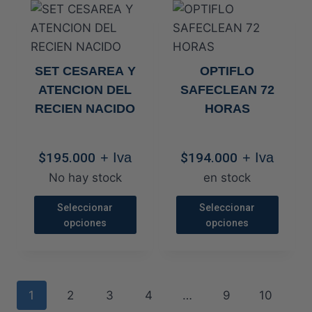
$211.200
producto
producto
tiene
tiene
múltiples
múltiples
variantes.
variantes.
SET CESAREA Y
OPTIFLO
Las
Las
ATENCION DEL
SAFECLEAN 72
opciones
opciones
RECIEN NACIDO
HORAS
se
se
pueden
pueden
elegir
elegir
$
195.000
+ Iva
$
194.000
+ Iva
en
en
No hay stock
en stock
la
la
Seleccionar
Seleccionar
página
página
opciones
opciones
de
de
Este
Este
producto
producto
producto
producto
tiene
tiene
1
2
3
4
…
9
10
múltiples
múltiples