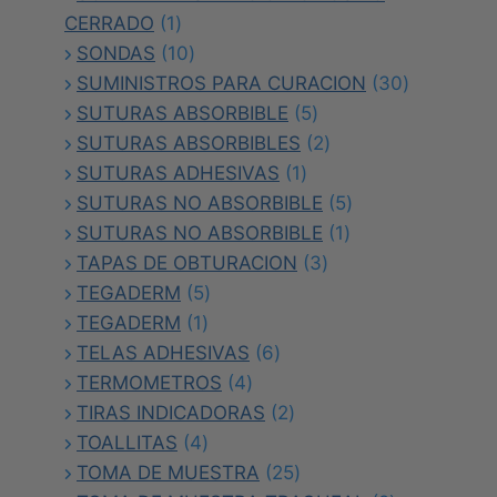
1
CERRADO
1
producto
10
SONDAS
10
productos
30
SUMINISTROS PARA CURACION
30
5
productos
SUTURAS ABSORBIBLE
5
productos
2
SUTURAS ABSORBIBLES
2
1
productos
SUTURAS ADHESIVAS
1
producto
5
SUTURAS NO ABSORBIBLE
5
1
productos
SUTURAS NO ABSORBIBLE
1
3
producto
TAPAS DE OBTURACION
3
5
productos
TEGADERM
5
1
productos
TEGADERM
1
producto
6
TELAS ADHESIVAS
6
4
productos
TERMOMETROS
4
productos
2
TIRAS INDICADORAS
2
4
productos
TOALLITAS
4
productos
25
TOMA DE MUESTRA
25