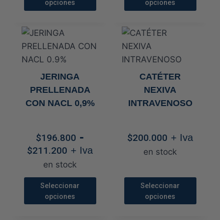
hasta
opciones
opciones
de
de
$220.
Este
Este
producto
producto
producto
producto
tiene
tiene
múltiples
múltiples
variantes.
variantes.
JERINGA
CATÉTER
Las
Las
PRELLENADA
NEXIVA
opciones
opciones
CON NACL 0,9%
INTRAVENOSO
se
se
pueden
pueden
-
elegir
elegir
$
196.800
$
200.000
+ Iva
Rango
en
en
$
211.200
+ Iva
en stock
de
la
la
en stock
precios:
página
página
desde
Seleccionar
Seleccionar
de
de
opciones
opciones
$196.800
producto
producto
hasta
Este
Este