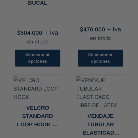
BUCAL
Las
Las
opciones
opciones
se
se
$
470.000
+ Iva
pueden
pueden
$
504.000
+ Iva
en stock
elegir
elegir
en stock
en
en
Seleccionar
Seleccionar
la
la
opciones
opciones
página
página
Este
Este
de
de
producto
producto
producto
producto
tiene
tiene
múltiples
múltiples
variantes.
variantes.
VELCRO
Las
Las
STANDARD
VENDAJE
opciones
opciones
LOOP HOOK 50
TUBULAR
se
se
MM
ELASTICADO
pueden
pueden