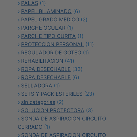
1
productos
PALAS
1
producto
6
PAPEL BILAMINADO
6
productos
2
PAPEL GRADO MEDICO
2
1
productos
PARCHE OCULAR
1
producto
1
PARCHE TIPO CURITA
1
producto
11
PROTECCION PERSONAL
11
1
productos
REGULADOR DE GOTEO
1
41
producto
REHABILITACION
41
productos
33
ROPA DESECHABLE
33
6
productos
ROPA DESECHABLE
6
1
productos
SELLADORA
1
producto
23
SETS Y PACK ESTERILES
23
2
productos
sin categorias
2
productos
3
SOLUCION PROTECTORA
3
productos
SONDA DE ASPIRACION CIRCUITO
1
CERRADO
1
producto
SONDA DE ASPIRACION CIRCUITO