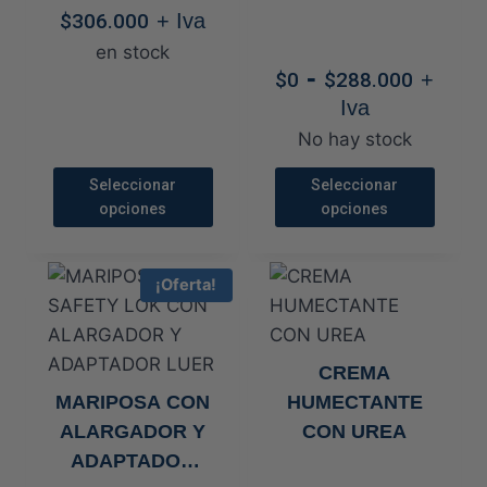
ADULTO
se
se
$
306.000
+ Iva
pueden
pueden
en stock
Rang
-
elegir
elegir
$
0
$
288.000
+
de
en
en
Iva
preci
la
la
No hay stock
desd
página
página
$0
Seleccionar
Seleccionar
de
de
opciones
opciones
hasta
producto
producto
$288.
Este
Este
producto
producto
¡Oferta!
tiene
tiene
múltiples
múltiples
variantes.
variantes.
CREMA
Las
Las
MARIPOSA CON
HUMECTANTE
opciones
opciones
ALARGADOR Y
CON UREA
se
se
ADAPTADOR
pueden
pueden