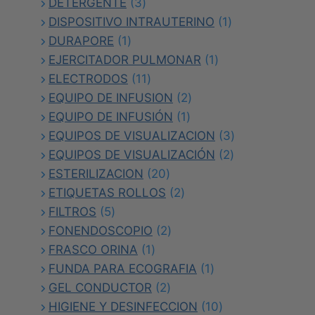
3
productos
DETERGENTE
3
productos
1
DISPOSITIVO INTRAUTERINO
1
1
producto
DURAPORE
1
producto
1
EJERCITADOR PULMONAR
1
11
producto
ELECTRODOS
11
productos
2
EQUIPO DE INFUSION
2
1
productos
EQUIPO DE INFUSIÓN
1
producto
3
EQUIPOS DE VISUALIZACION
3
2
productos
EQUIPOS DE VISUALIZACIÓN
2
20
productos
ESTERILIZACION
20
productos
2
ETIQUETAS ROLLOS
2
5
productos
FILTROS
5
productos
2
FONENDOSCOPIO
2
1
productos
FRASCO ORINA
1
producto
1
FUNDA PARA ECOGRAFIA
1
2
producto
GEL CONDUCTOR
2
productos
10
HIGIENE Y DESINFECCION
10