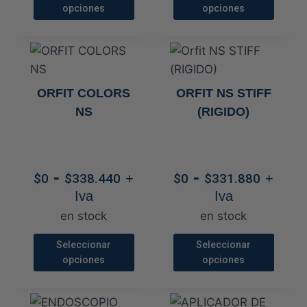
opciones
opciones
de
de
Este
Este
producto
producto
producto
producto
tiene
tiene
múltiples
múltiples
ORFIT COLORS
ORFIT NS STIFF
variantes.
variantes.
NS
(RIGIDO)
Las
Las
opciones
opciones
se
se
Rango
Rang
-
-
pueden
pueden
$
0
$
338.440
+
$
0
$
331.880
+
de
de
elegir
elegir
Iva
Iva
precios:
preci
en
en
en stock
en stock
desde
desd
la
la
$0
$0
Seleccionar
Seleccionar
página
página
opciones
opciones
hasta
hasta
de
de
$338.440
$331.
Este
Este
producto
producto
producto
producto