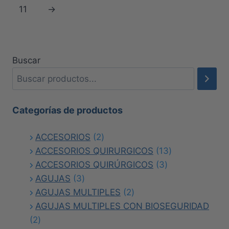
variantes.
variantes.
11
→
Las
Las
opciones
opciones
se
se
pueden
pueden
Buscar
elegir
elegir
en
en
la
la
Categorías de productos
página
página
de
de
2
ACCESORIOS
2
producto
producto
productos
13
ACCESORIOS QUIRURGICOS
13
3
productos
ACCESORIOS QUIRÚRGICOS
3
3
productos
AGUJAS
3
productos
2
AGUJAS MULTIPLES
2
productos
AGUJAS MULTIPLES CON BIOSEGURIDAD
2
2