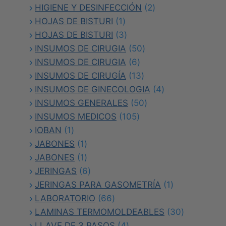
2
productos
HIGIENE Y DESINFECCIÓN
2
1
productos
HOJAS DE BISTURI
1
producto
3
HOJAS DE BISTURI
3
productos
50
INSUMOS DE CIRUGIA
50
6
productos
INSUMOS DE CIRUGIA
6
productos
13
INSUMOS DE CIRUGÍA
13
productos
4
INSUMOS DE GINECOLOGIA
4
50
productos
INSUMOS GENERALES
50
105
productos
INSUMOS MEDICOS
105
1
productos
IOBAN
1
producto
1
JABONES
1
producto
1
JABONES
1
producto
6
JERINGAS
6
productos
1
JERINGAS PARA GASOMETRÍA
1
66
producto
LABORATORIO
66
productos
30
LAMINAS TERMOMOLDEABLES
30
4
productos
LLAVE DE 3 PASOS
4