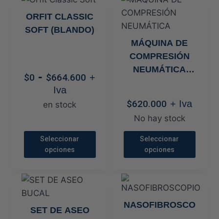
tiene
tiene
ORFIT CLASSIC
múltiples
múltiples
SOFT (BLANDO)
variantes.
variantes.
MÁQUINA DE
Las
Las
COMPRESIÓN
opciones
opciones
NEUMÁTICA
Rango
-
se
se
$
0
$
664.600
+
DVT-2600
de
pueden
pueden
Iva
precios:
elegir
elegir
$
620.000
+ Iva
en stock
desde
en
en
No hay stock
$0
la
la
hasta
Seleccionar
Seleccionar
página
página
$664.600
opciones
opciones
de
de
Este
Este
producto
producto
producto
producto
tiene
tiene
múltiples
múltiples
NASOFIBROSCOPIO
SET DE ASEO
variantes.
variantes.