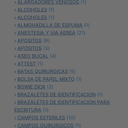
productos
1
ALARGADORES VENOSOS
1
1
producto
ALCOHOLES
1
producto
1
ALCOHOLES
1
producto
1
ALMOHADILLA DE ESPUMA
1
21
producto
ANESTESIA Y VIA AEREA
21
9
productos
APOSITOS
9
productos
3
APÓSITOS
3
productos
4
ASEO BUCAL
4
1
productos
ATTEST
1
producto
5
BATAS QUIRURGICAS
5
productos
1
BOLSA DE PAPEL MIXTO
1
2
producto
BOWIE DICK
2
productos
1
BRAZALETES DE IDENTIFICACION
1
producto
BRAZALETES DE IDENTIFICACION PARA
1
ESCRITURA
1
producto
10
CAMPOS ESTERILES
10
productos
1
CAMPOS QUIRURGICOS
1