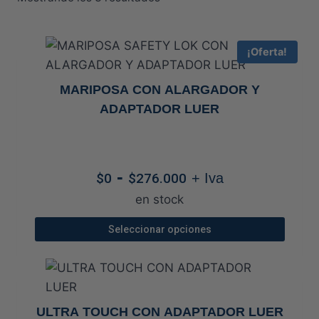
por
precio:
¡Oferta!
alto
a
MARIPOSA CON ALARGADOR Y
bajo
ADAPTADOR LUER
Rango
-
$
0
$
276.000
+ Iva
de
en stock
precios:
desde
Seleccionar opciones
$0
Este
hasta
producto
$276.000
tiene
múltiples
ULTRA TOUCH CON ADAPTADOR LUER