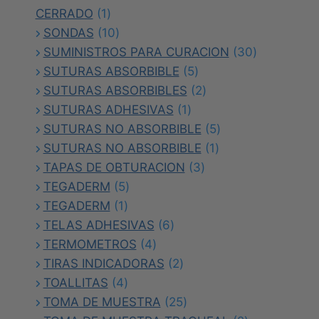
1
CERRADO
1
producto
10
SONDAS
10
productos
30
SUMINISTROS PARA CURACION
30
5
productos
SUTURAS ABSORBIBLE
5
productos
2
SUTURAS ABSORBIBLES
2
1
productos
SUTURAS ADHESIVAS
1
producto
5
SUTURAS NO ABSORBIBLE
5
1
productos
SUTURAS NO ABSORBIBLE
1
3
producto
TAPAS DE OBTURACION
3
5
productos
TEGADERM
5
1
productos
TEGADERM
1
producto
6
TELAS ADHESIVAS
6
4
productos
TERMOMETROS
4
productos
2
TIRAS INDICADORAS
2
4
productos
TOALLITAS
4
productos
25
TOMA DE MUESTRA
25