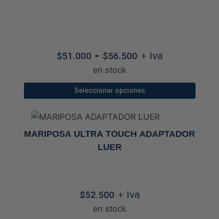
variantes.
Las
opciones
se
Rango
-
$
51.000
$
56.500
+ Iva
pueden
de
en stock
elegir
precios:
en
desde
Seleccionar opciones
la
$51.000
Este
página
hasta
producto
de
$56.500
tiene
MARIPOSA ULTRA TOUCH ADAPTADOR
producto
múltiples
LUER
variantes.
Las
opciones
$
52.500
+ Iva
se
en stock
pueden