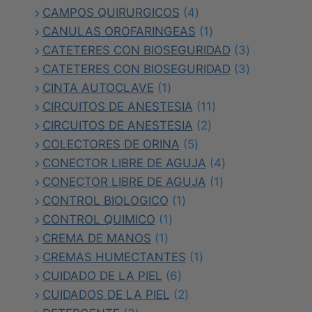
producto
4
CAMPOS QUIRURGICOS
4
productos
1
CANULAS OROFARINGEAS
1
producto
3
CATETERES CON BIOSEGURIDAD
3
productos
3
CATETERES CON BIOSEGURIDAD
3
1
productos
CINTA AUTOCLAVE
1
producto
11
CIRCUITOS DE ANESTESIA
11
2
productos
CIRCUITOS DE ANESTESIA
2
5
productos
COLECTORES DE ORINA
5
productos
4
CONECTOR LIBRE DE AGUJA
4
1
productos
CONECTOR LIBRE DE AGUJA
1
1
producto
CONTROL BIOLOGICO
1
1
producto
CONTROL QUIMICO
1
1
producto
CREMA DE MANOS
1
producto
1
CREMAS HUMECTANTES
1
6
producto
CUIDADO DE LA PIEL
6
productos
2
CUIDADOS DE LA PIEL
2