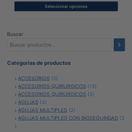
elegir
Seleccionar opciones
en
Este
la
producto
página
tiene
Buscar
de
múltiples
producto
variantes.
Las
opciones
Categorías de productos
se
2
ACCESORIOS
2
pueden
productos
13
ACCESORIOS QUIRURGICOS
elegir
13
3
productos
ACCESORIOS QUIRÚRGICOS
en
3
3
productos
AGUJAS
3
la
productos
2
AGUJAS MULTIPLES
página
2
productos
AGUJAS MULTIPLES CON BIOSEGURIDAD
de
2
2
producto