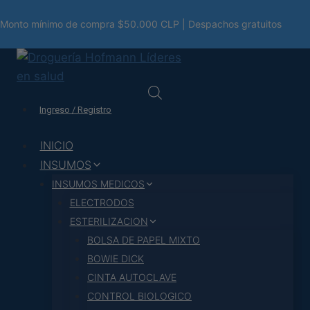
Saltar
Monto mínimo de compra $50.000 CLP | Despachos gratuitos
al
contenido
Ingreso / Registro
INICIO
INSUMOS
INSUMOS MEDICOS
ELECTRODOS
ESTERILIZACION
BOLSA DE PAPEL MIXTO
BOWIE DICK
CINTA AUTOCLAVE
CONTROL BIOLOGICO