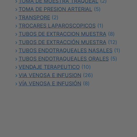
productos
2
TOMA DE MUESTRA TRAQUEAL
2
5
productos
TOMA DE PRESION ARTERIAL
5
2
productos
TRANSPORE
2
productos
1
TROCARES LAPAROSCOPICOS
1
producto
8
TUBOS DE EXTRACCION MUESTRA
8
producto
12
TUBOS DE EXTRACCIÓN MUESTRA
12
producto
1
TUBOS ENDOTRAQUEALES NASALES
1
5
produc
TUBOS ENDOTRAQUEALES ORALES
5
10
producto
VENDAJE TERAPEUTICO
10
productos
26
VIA VENOSA E INFUSION
26
8
productos
VÍA VENOSA E INFUSIÓN
8
productos