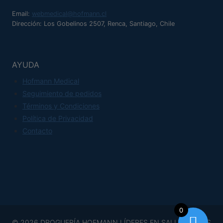
Email:
webmedical@hofmann.cl
Dirección: Los Gobelinos 2507, Renca, Santiago, Chile
AYUDA
Hofmann Medical
Seguimiento de pedidos
Términos y Condiciones
Política de Privacidad
Contacto
0
© 2026 DROGUERÍA HOFMANN LÍDERES EN SALUD TODOS