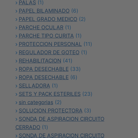
1
productos
PALAS
1
producto
6
PAPEL BILAMINADO
6
productos
2
PAPEL GRADO MEDICO
2
1
productos
PARCHE OCULAR
1
producto
1
PARCHE TIPO CURITA
1
producto
11
PROTECCION PERSONAL
11
1
productos
REGULADOR DE GOTEO
1
41
producto
REHABILITACION
41
productos
33
ROPA DESECHABLE
33
6
productos
ROPA DESECHABLE
6
1
productos
SELLADORA
1
producto
23
SETS Y PACK ESTERILES
23
2
productos
sin categorias
2
productos
3
SOLUCION PROTECTORA
3
productos
SONDA DE ASPIRACION CIRCUITO
1
CERRADO
1
producto
SONDA DE ASPIRACION CIRCUITO