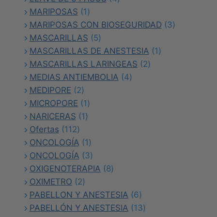
1
productos
MARIPOSAS
1
producto
3
MARIPOSAS CON BIOSEGURIDAD
3
5
productos
MASCARILLAS
5
productos
1
MASCARILLAS DE ANESTESIA
1
2
producto
MASCARILLAS LARINGEAS
2
4
productos
MEDIAS ANTIEMBOLIA
4
2
productos
MEDIPORE
2
productos
1
MICROPORE
1
1
producto
NARICERAS
1
112
producto
Ofertas
112
productos
1
ONCOLOGÍA
1
producto
3
ONCOLOGÍA
3
productos
8
OXIGENOTERAPIA
8
2
productos
OXIMETRO
2
productos
6
PABELLON Y ANESTESIA
6
productos
13
PABELLÓN Y ANESTESIA
13