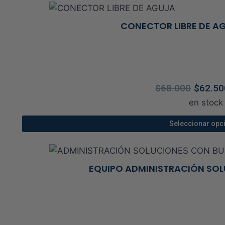
la
prod
pági
tien
CONECTOR LIBRE DE 
de
múlt
prod
vari
Las
opci
El
$
68.000
$
62.50
se
prec
en stock
pue
orig
elegi
era:
Seleccionar opc
en
$68.
Este
la
prod
pági
tien
EQUIPO ADMINISTRACIÓN SOL
de
múlt
prod
vari
Las
opci