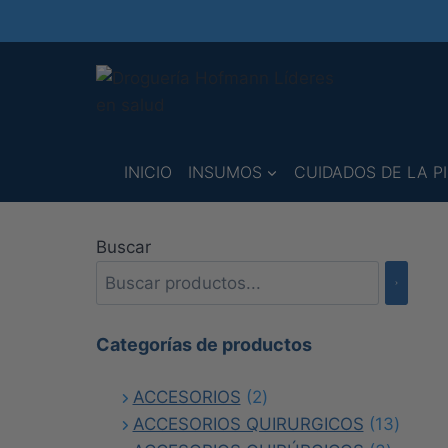
Saltar
al
contenido
INICIO
INSUMOS
CUIDADOS DE LA PI
Buscar
Categorías de productos
2
ACCESORIOS
2
productos
13
ACCESORIOS QUIRURGICOS
13