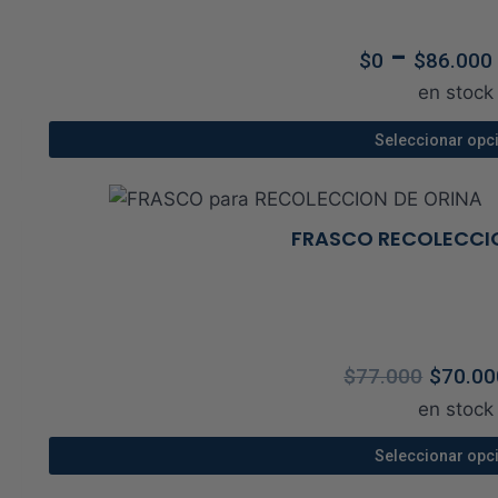
Las
opci
-
$
0
$
86.000
se
en stock
pue
elegi
Seleccionar opc
en
Este
la
prod
pági
tien
FRASCO RECOLECCI
de
múlt
prod
vari
Las
opci
El
$
77.000
$
70.00
se
prec
en stock
pue
orig
elegi
era:
Seleccionar opc
en
$77.
Este