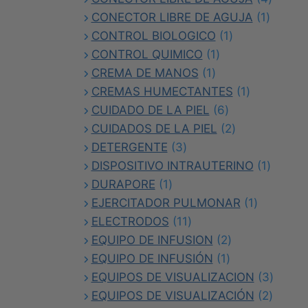
1
produc
CONECTOR LIBRE DE AGUJA
1
1
produc
CONTROL BIOLOGICO
1
1
producto
CONTROL QUIMICO
1
1
producto
CREMA DE MANOS
1
producto
1
CREMAS HUMECTANTES
1
6
producto
CUIDADO DE LA PIEL
6
productos
2
CUIDADOS DE LA PIEL
2
3
productos
DETERGENTE
3
productos
1
DISPOSITIVO INTRAUTERINO
1
1
produc
DURAPORE
1
producto
1
EJERCITADOR PULMONAR
1
11
producto
ELECTRODOS
11
productos
2
EQUIPO DE INFUSION
2
1
productos
EQUIPO DE INFUSIÓN
1
producto
3
EQUIPOS DE VISUALIZACION
3
2
produc
EQUIPOS DE VISUALIZACIÓN
2