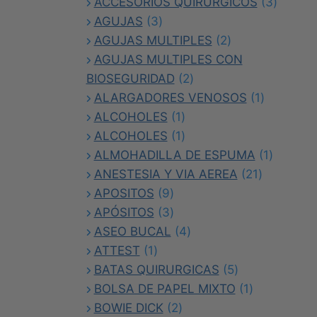
3
produc
ACCESORIOS QUIRÚRGICOS
3
3
product
AGUJAS
3
productos
2
AGUJAS MULTIPLES
2
productos
AGUJAS MULTIPLES CON
2
BIOSEGURIDAD
2
productos
1
ALARGADORES VENOSOS
1
1
producto
ALCOHOLES
1
producto
1
ALCOHOLES
1
producto
1
ALMOHADILLA DE ESPUMA
1
21
product
ANESTESIA Y VIA AEREA
21
9
productos
APOSITOS
9
productos
3
APÓSITOS
3
productos
4
ASEO BUCAL
4
1
productos
ATTEST
1
producto
5
BATAS QUIRURGICAS
5
productos
1
BOLSA DE PAPEL MIXTO
1
2
producto
BOWIE DICK
2