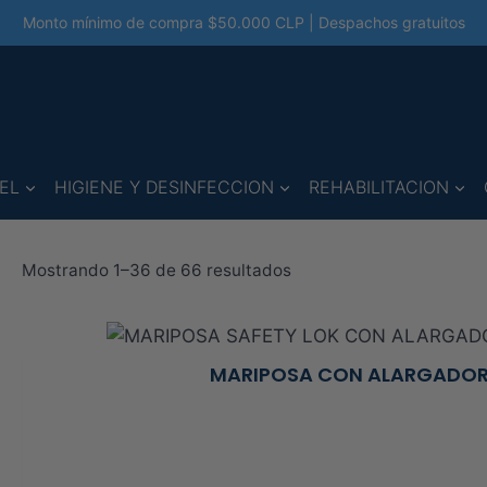
Monto mínimo de compra $50.000 CLP | Despachos gratuitos
EL
HIGIENE Y DESINFECCION
REHABILITACION
Ordenado
Mostrando 1–36 de 66 resultados
por
precio:
alto
MARIPOSA CON ALARGADOR
a
bajo