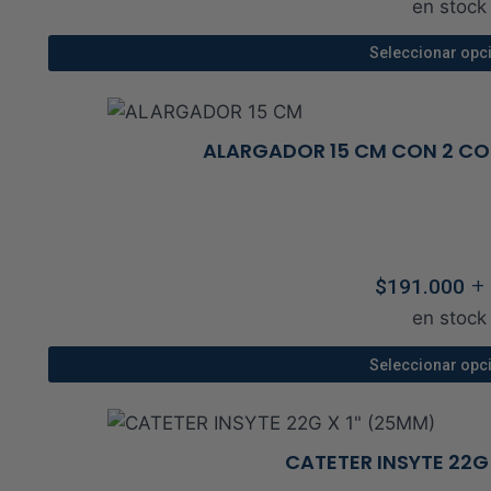
en stock
pue
tos
elegi
Seleccionar opc
to
en
Este
la
prod
pági
tien
ALARGADOR 15 CM CON 2 C
de
múlt
prod
vari
Las
opci
+
$
191.000
se
to
en stock
pue
elegi
Seleccionar opc
en
Este
la
prod
pági
tien
CATETER INSYTE 22G
de
tos
múlt