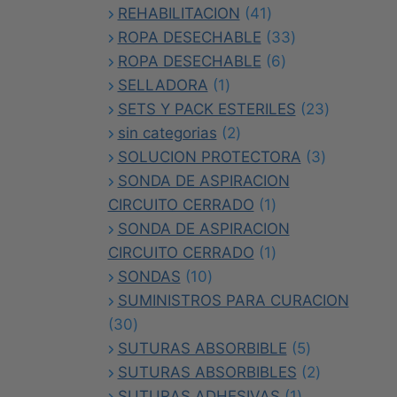
41
producto
REHABILITACION
41
productos
33
ROPA DESECHABLE
33
6
productos
ROPA DESECHABLE
6
1
productos
SELLADORA
1
producto
23
SETS Y PACK ESTERILES
23
2
productos
sin categorias
2
productos
3
SOLUCION PROTECTORA
3
productos
SONDA DE ASPIRACION
1
CIRCUITO CERRADO
1
producto
SONDA DE ASPIRACION
1
CIRCUITO CERRADO
1
10
producto
SONDAS
10
productos
SUMINISTROS PARA CURACION
30
30
productos
5
SUTURAS ABSORBIBLE
5
productos
2
SUTURAS ABSORBIBLES
2
1
productos
SUTURAS ADHESIVAS
1