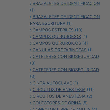
productos
BRAZALETES DE IDENTIFICACION
1
1
producto
BRAZALETES DE IDENTIFICACION
1
PARA ESCRITURA
1
producto
10
CAMPOS ESTERILES
10
productos
1
CAMPOS QUIRURGICOS
1
producto
4
CAMPOS QUIRURGICOS
4
productos
1
CANULAS OROFARINGEAS
1
producto
CATETERES CON BIOSEGURIDAD
3
3
productos
CATETERES CON BIOSEGURIDAD
3
3
productos
1
CINTA AUTOCLAVE
1
producto
11
CIRCUITOS DE ANESTESIA
11
2
producto
CIRCUITOS DE ANESTESIA
2
5
producto
COLECTORES DE ORINA
5
productos
4
CONECTOR LIBRE DE AGUJA
4