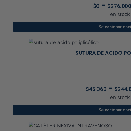
tos
-
$
0
$
276.00
os
en stock
Seleccionar opc
Este
prod
tien
SUTURA DE ACIDO PO
múlt
vari
o
Las
opci
-
$
45.360
$
244.
se
en stock
pue
elegi
Seleccionar opc
en
Este
la
prod
pági