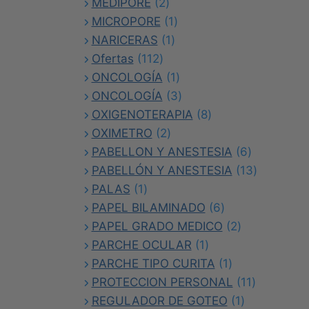
2
productos
MEDIPORE
2
productos
1
MICROPORE
1
1
producto
NARICERAS
1
112
producto
Ofertas
112
productos
1
ONCOLOGÍA
1
producto
3
ONCOLOGÍA
3
productos
8
OXIGENOTERAPIA
8
2
productos
OXIMETRO
2
productos
6
PABELLON Y ANESTESIA
6
productos
13
PABELLÓN Y ANESTESIA
13
1
productos
PALAS
1
producto
6
PAPEL BILAMINADO
6
productos
2
PAPEL GRADO MEDICO
2
1
productos
PARCHE OCULAR
1
producto
1
PARCHE TIPO CURITA
1
producto
11
PROTECCION PERSONAL
11
1
productos
REGULADOR DE GOTEO
1