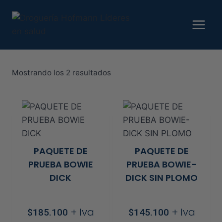
Saltar
al
contenido
Ordenado
Mostrando los 2 resultados
por
precio:
alto
a
bajo
PAQUETE DE
PAQUETE DE
PRUEBA BOWIE
PRUEBA BOWIE-
DICK
DICK SIN PLOMO
+ Iva
+ Iva
$
185.100
$
145.100