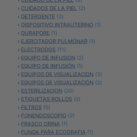
productos
2
CUIDADOS DE LA PIEL
2
3
productos
DETERGENTE
3
productos
1
DISPOSITIVO INTRAUTERINO
1
1
producto
DURAPORE
1
producto
1
EJERCITADOR PULMONAR
1
11
producto
ELECTRODOS
11
productos
2
EQUIPO DE INFUSION
2
1
productos
EQUIPO DE INFUSIÓN
1
producto
3
EQUIPOS DE VISUALIZACION
3
2
productos
EQUIPOS DE VISUALIZACIÓN
2
20
productos
ESTERILIZACION
20
productos
2
ETIQUETAS ROLLOS
2
5
productos
FILTROS
5
productos
2
FONENDOSCOPIO
2
1
productos
FRASCO ORINA
1
producto
1
FUNDA PARA ECOGRAFIA
1