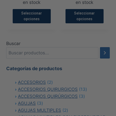
en stock
en stock
Seleccionar
Seleccionar
opciones
opciones
Este
Este
producto
producto
tiene
tiene
Buscar
múltiples
múltiples
variantes.
variantes.
Las
Las
opciones
opciones
Categorías de productos
se
se
2
ACCESORIOS
pueden
2
pueden
productos
13
ACCESORIOS QUIRURGICOS
elegir
13
elegir
3
productos
ACCESORIOS QUIRÚRGICOS
en
3
en
3
productos
AGUJAS
la
3
la
productos
2
AGUJAS MULTIPLES
página
2
página