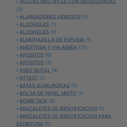
productos
AGUJAS MULTIPLES CON BIOSEGURIDAD
de
de
2
2
producto
producto
productos
1
ALARGADORES VENOSOS
1
1
producto
ALCOHOLES
1
producto
1
ALCOHOLES
1
producto
1
ALMOHADILLA DE ESPUMA
1
21
producto
ANESTESIA Y VIA AEREA
21
9
productos
APOSITOS
9
productos
3
APÓSITOS
3
productos
4
ASEO BUCAL
4
1
productos
ATTEST
1
producto
5
BATAS QUIRURGICAS
5
productos
1
BOLSA DE PAPEL MIXTO
1
2
producto
BOWIE DICK
2
productos
1
BRAZALETES DE IDENTIFICACION
1
producto
BRAZALETES DE IDENTIFICACION PARA
1
ESCRITURA
1