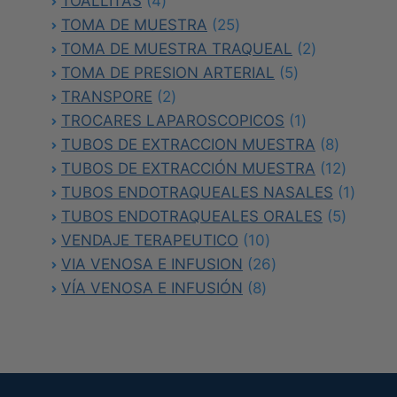
TOALLITAS
4
productos
25
TOMA DE MUESTRA
25
productos
2
TOMA DE MUESTRA TRAQUEAL
2
5
productos
TOMA DE PRESION ARTERIAL
5
2
productos
TRANSPORE
2
productos
1
TROCARES LAPAROSCOPICOS
1
producto
8
TUBOS DE EXTRACCION MUESTRA
8
producto
12
TUBOS DE EXTRACCIÓN MUESTRA
12
product
1
TUBOS ENDOTRAQUEALES NASALES
1
5
produc
TUBOS ENDOTRAQUEALES ORALES
5
10
product
VENDAJE TERAPEUTICO
10
productos
26
VIA VENOSA E INFUSION
26
8
productos
VÍA VENOSA E INFUSIÓN
8
productos