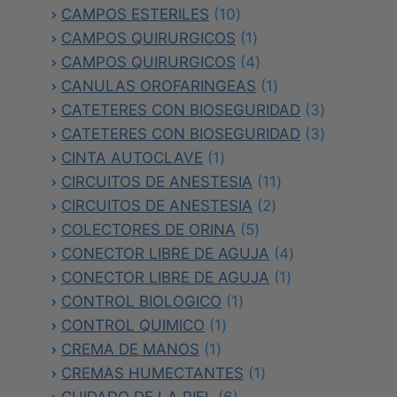
producto
10
CAMPOS ESTERILES
10
productos
1
CAMPOS QUIRURGICOS
1
producto
4
CAMPOS QUIRURGICOS
4
productos
1
CANULAS OROFARINGEAS
1
producto
3
CATETERES CON BIOSEGURIDAD
3
productos
3
CATETERES CON BIOSEGURIDAD
3
1
productos
CINTA AUTOCLAVE
1
producto
11
CIRCUITOS DE ANESTESIA
11
2
productos
CIRCUITOS DE ANESTESIA
2
5
productos
COLECTORES DE ORINA
5
productos
4
CONECTOR LIBRE DE AGUJA
4
1
productos
CONECTOR LIBRE DE AGUJA
1
1
producto
CONTROL BIOLOGICO
1
1
producto
CONTROL QUIMICO
1
1
producto
CREMA DE MANOS
1
producto
1
CREMAS HUMECTANTES
1
6
producto
CUIDADO DE LA PIEL
6