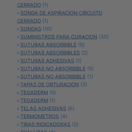
1
CERRADO
1
producto
SONDA DE ASPIRACION CIRCUITO
1
CERRADO
1
producto
10
SONDAS
10
productos
30
SUMINISTROS PARA CURACION
30
5
productos
SUTURAS ABSORBIBLE
5
productos
2
SUTURAS ABSORBIBLES
2
1
productos
SUTURAS ADHESIVAS
1
producto
5
SUTURAS NO ABSORBIBLE
5
1
productos
SUTURAS NO ABSORBIBLE
1
3
producto
TAPAS DE OBTURACION
3
5
productos
TEGADERM
5
1
productos
TEGADERM
1
producto
6
TELAS ADHESIVAS
6
4
productos
TERMOMETROS
4
productos
2
TIRAS INDICADORAS
2
4
productos