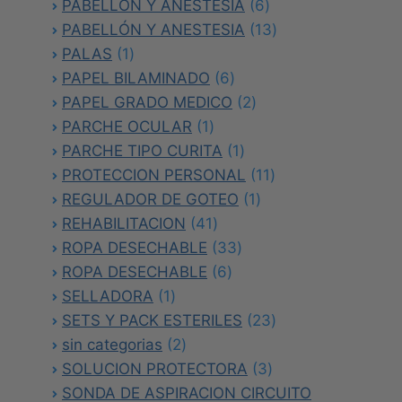
productos
6
PABELLON Y ANESTESIA
6
productos
13
PABELLÓN Y ANESTESIA
13
1
productos
PALAS
1
producto
6
PAPEL BILAMINADO
6
productos
2
PAPEL GRADO MEDICO
2
1
productos
PARCHE OCULAR
1
producto
1
PARCHE TIPO CURITA
1
producto
11
PROTECCION PERSONAL
11
1
productos
REGULADOR DE GOTEO
1
41
producto
REHABILITACION
41
productos
33
ROPA DESECHABLE
33
6
productos
ROPA DESECHABLE
6
1
productos
SELLADORA
1
producto
23
SETS Y PACK ESTERILES
23
2
productos
sin categorias
2
productos
3
SOLUCION PROTECTORA
3
productos
SONDA DE ASPIRACION CIRCUITO