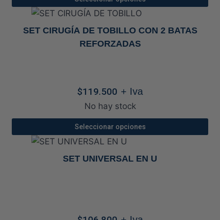
Este
producto
SET CIRUGÍA DE TOBILLO CON 2 BATAS
tiene
REFORZADAS
múltiples
variantes.
Las
$
119.500
+ Iva
opciones
se
No hay stock
pueden
Seleccionar opciones
elegir
Este
en
producto
SET UNIVERSAL EN U
la
tiene
página
múltiples
de
variantes.
producto
Las
$
106.800
+ Iva