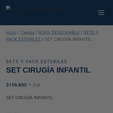
Saltar
al
contenido
Inicio
/
Tienda
/
ROPA DESECHABLE
/
SETS Y
PACK ESTERILES
/
SET CIRUGÍA INFANTIL
SETS Y PACK ESTERILES
SET CIRUGÍA INFANTIL
+ Iva
$
156.800
SET CIRUGÍA INFANTIL