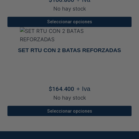
opciones
se
No hay stock
pueden
Seleccionar opciones
elegir
Este
en
producto
la
tiene
SET RTU CON 2 BATAS REFORZADAS
página
múltiples
de
variantes.
producto
Las
opciones
$
164.400
+ Iva
se
pueden
No hay stock
elegir
Seleccionar opciones
en
Este
la
producto
página
tiene