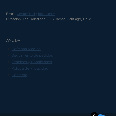
de
múltiples
producto
variantes.
Email:
webmedical@hofmann.cl
Las
Dirección: Los Gobelinos 2507, Renca, Santiago, Chile
opciones
se
pueden
AYUDA
elegir
Hofmann Medical
en
Seguimiento de pedidos
la
Términos y Condiciones
página
Política de Privacidad
de
Contacto
producto
0