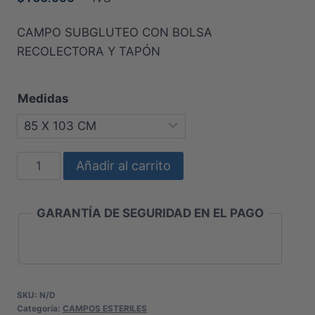
CAMPO SUBGLUTEO CON BOLSA
RECOLECTORA Y TAPÓN
Medidas
CAMPO
Añadir al carrito
SUBGLUTEO
CON
GARANTÍA DE SEGURIDAD EN EL PAGO
BOLSA
RECOLECTORA
Y
TAPÓN
cantidad
SKU:
N/D
Categoría:
CAMPOS ESTERILES