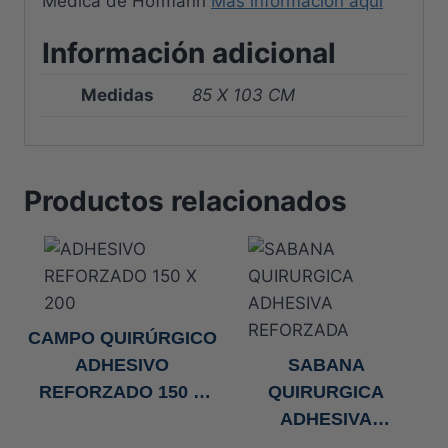
Médica de Hofmann
Más información aquí
Información adicional
Medidas
85 X 103 CM
Productos relacionados
CAMPO QUIRÚRGICO
ADHESIVO
SABANA
REFORZADO 150 X
QUIRURGICA
200 CM EN «U»
ADHESIVA
REFORZADA