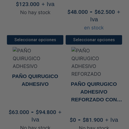
$
123.000
+ Iva
Ran
-
$
48.000
$
62.500
+
No hay stock
de
Iva
prec
en stock
des
$48
Seleccionar opciones
Seleccionar opciones
has
Este
Este
$62
producto
producto
tiene
tiene
múltiples
múltiples
PAÑO QUIRUGICO
variantes.
variantes.
ADHESIVO
PAÑO QUIRUGICO
Las
Las
ADHESIVO
opciones
opciones
REFORZADO CON
se
se
PERFORACION
Rango
-
pueden
pueden
$
63.000
$
94.800
+
de
Rango
-
elegir
elegir
Iva
$
0
$
81.900
+ Iva
precios:
de
en
en
No hay stock
No hay stock