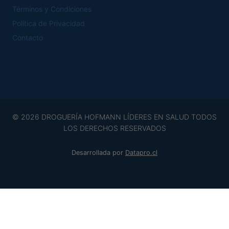
Términos y Condiciones
Política de Privacidad
Contacto
© 2026 DROGUERÍA HOFMANN LÍDERES EN SALUD TODOS
LOS DERECHOS RESERVADOS
Desarrollada por
Datapro.cl
0