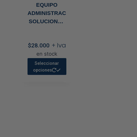
EQUIPO
ADMINISTRACIÓN
SOLUCIONES
CON
CONEXION
+ Iva
$
28.000
LUER LOCK
en stock
Este
Seleccionar
producto
opciones
tiene
múltiples
variantes.
Las
opciones
se
pueden
elegir