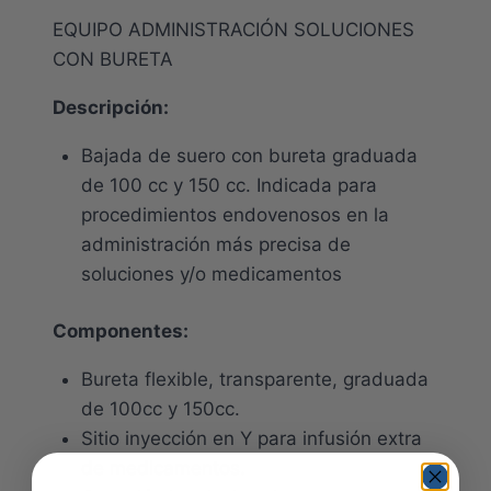
EQUIPO ADMINISTRACIÓN SOLUCIONES
CON BURETA
Descripción:
Bajada de suero con bureta graduada
de 100 cc y 150 cc. Indicada para
procedimientos endovenosos en la
administración más precisa de
soluciones y/o medicamentos
Componentes:
Bureta flexible, transparente, graduada
de 100cc y 150cc.
Sitio inyección en Y para infusión extra
de medicamentos.