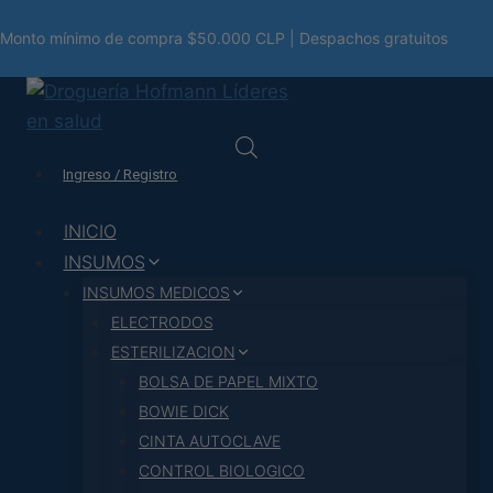
Saltar
Monto mínimo de compra $50.000 CLP | Despachos gratuitos
al
contenido
Ingreso / Registro
INICIO
INSUMOS
INSUMOS MEDICOS
ELECTRODOS
ESTERILIZACION
BOLSA DE PAPEL MIXTO
BOWIE DICK
CINTA AUTOCLAVE
CONTROL BIOLOGICO