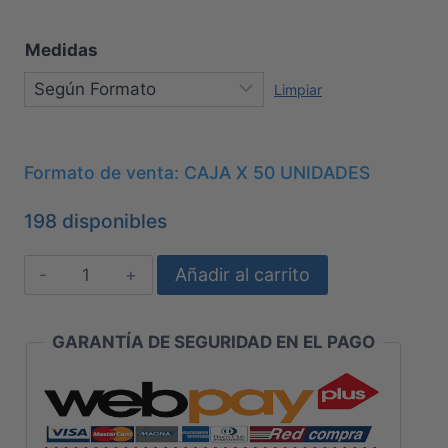
Medidas
Limpiar
Formato de venta:
CAJA X 50 UNIDADES
198 disponibles
FILTRO
Añadir al carrito
DE
TRAQUEOSTOMÍA
GARANTÍA DE SEGURIDAD EN EL PAGO
VIRAL/BACTERIANO
CON
PORTAL
DE