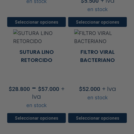
+ Iva
$
5.500
en stock
en stock
Seleccionar opciones
Seleccionar opciones
Este
Este
producto
producto
tiene
tiene
SUTURA LINO
FILTRO VIRAL
múltiples
múltiples
RETORCIDO
BACTERIANO
variantes.
variantes.
Las
Las
opciones
opciones
Rango
-
se
se
+
+ Iva
$
28.800
$
57.000
$
52.000
de
pueden
pueden
Iva
en stock
precios:
elegir
elegir
en stock
desde
en
en
$28.800
Seleccionar opciones
Seleccionar opciones
la
la
hasta
Este
Este
página
página