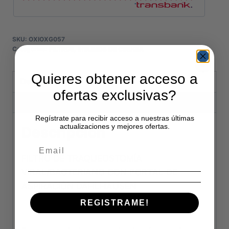
ASPIRACIÓN
cantidad
SKU:
OXIOXG057
Categorías:
FILTROS
,
INSUMOS DE CIRUGIA
Quieres obtener acceso a
Descripción
ofertas exclusivas?
Información adicional
Regístrate para recibir acceso a nuestras últimas
actualizaciones y mejores ofertas.
Descripción
FILTRO DE TRAQUEOSTOMÍA
VIRAL/BACTERIANO CON PORTAL DE
ASPIRACIÓN DAHLHAUSEN
REGISTRAME!