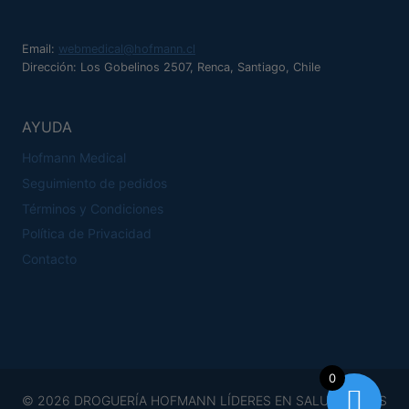
múltiples
variantes.
Email:
webmedical@hofmann.cl
Las
Dirección: Los Gobelinos 2507, Renca, Santiago, Chile
opciones
se
AYUDA
pueden
Hofmann Medical
elegir
Seguimiento de pedidos
en
Términos y Condiciones
la
Política de Privacidad
página
Contacto
de
producto
0
© 2026 DROGUERÍA HOFMANN LÍDERES EN SALUD TODOS