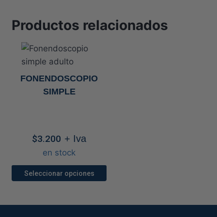
Productos relacionados
FONENDOSCOPIO
SIMPLE
$
3.200
+ Iva
en stock
Seleccionar opciones
Este
producto
tiene