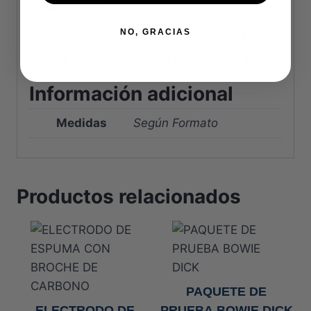
hacerlo
aquí
NO, GRACIAS
Nuestros productos forman parte del Área
Médica de Hofmann
Más información aquí
Información adicional
Medidas
Según Formato
Productos relacionados
PAQUETE DE
ELECTRODO DE
PRUEBA BOWIE DICK