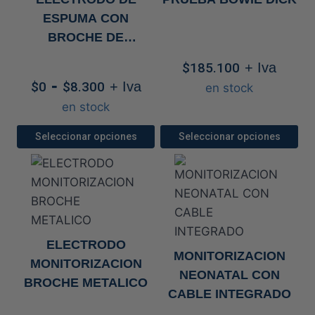
ESPUMA CON
BROCHE DE
CARBONO
$
185.100
+ Iva
Rango
-
$
0
$
8.300
+ Iva
en stock
de
en stock
precios:
desde
Seleccionar opciones
Seleccionar opciones
$0
Este
Este
hasta
producto
producto
$8.300
tiene
tiene
múltiples
múltiples
variantes.
variantes.
ELECTRODO
Las
Las
MONITORIZACION
MONITORIZACION
opciones
opciones
NEONATAL CON
BROCHE METALICO
se
se
CABLE INTEGRADO
pueden
pueden