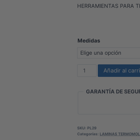
de
HERRAMIENTAS PARA 
precios
desde
$0
Medidas
hasta
$111.18
HERRAMIENTAS
Añadir al carr
PARA
LÁMINAS
GARANTÍA DE SEGUR
TERMOPLÁSTICAS
cantidad
SKU:
PL29
Categorías:
LAMINAS TERMOMOL