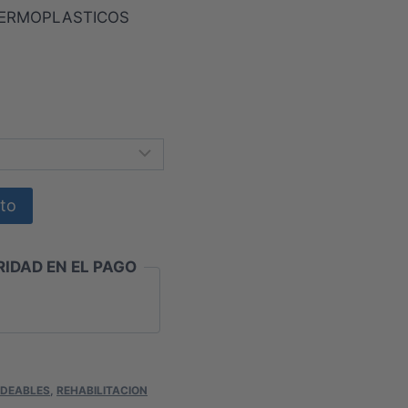
TERMOPLASTICOS
:
0
ito
IDAD EN EL PAGO
DEABLES
,
REHABILITACION