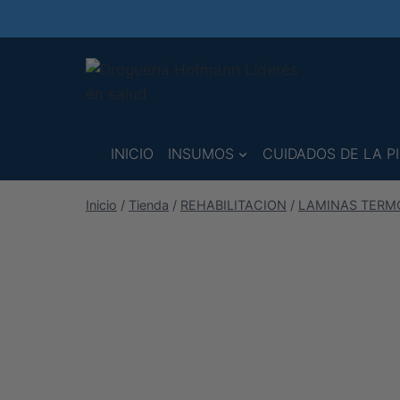
Saltar
al
contenido
INICIO
INSUMOS
CUIDADOS DE LA PI
Inicio
/
Tienda
/
REHABILITACION
/
LAMINAS TERM