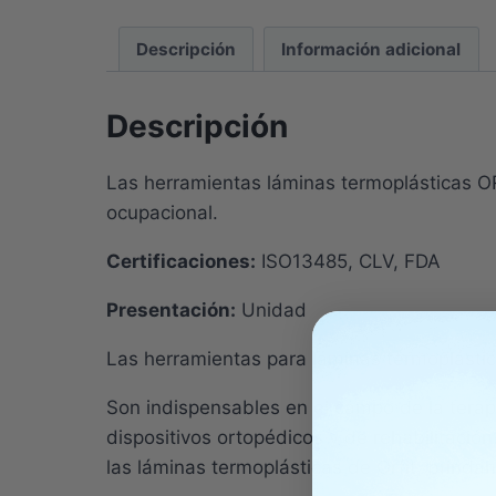
Descripción
Información adicional
Descripción
Las herramientas láminas termoplásticas OR
ocupacional.
Certificaciones:
ISO13485, CLV, FDA
Presentación:
Unidad
Las herramientas para láminas termoplástic
Son indispensables en el campo de la terapi
dispositivos ortopédicos y de rehabilitació
las láminas termoplásticas de Orfit, brindan