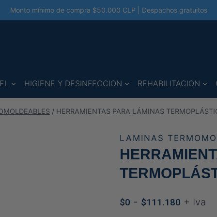
Monto mínimo de compra $50.000 CLP | Despachos gratuitos
EL
HIGIENE Y DESINFECCION
REHABILITACION
OMOLDEABLES
/
HERRAMIENTAS PARA LÁMINAS TERMOPLÁSTI
LAMINAS TERMOMO
HERRAMIENT
TERMOPLÁST
Rango
-
+ Iva
$
0
$
111.180