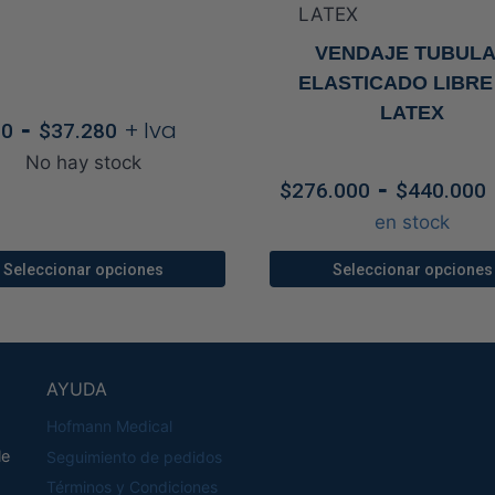
VENDAJE TUBUL
ELASTICADO LIBRE
LATEX
Rango
-
+ Iva
$
0
$
37.280
de
No hay stock
precios:
-
$
276.000
$
440.000
desde
en stock
$0
hasta
Seleccionar opciones
Seleccionar opciones
$37.280
Este
Este
producto
producto
tiene
tiene
AYUDA
múltiples
múltiples
variantes.
variantes
Hofmann Medical
Las
Las
le
Seguimiento de pedidos
opciones
opciones
Términos y Condiciones