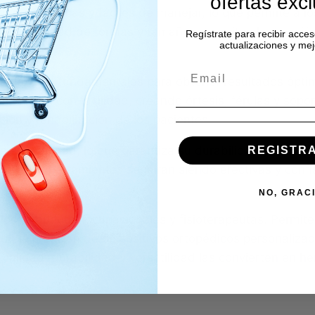
ofertas exc
 ergonómicas y fáciles de manejar, lo que permite a lo
una variedad de formas y tamaños, permiten la creació
Regístrate para recibir acces
actualizaciones y mej
aciente.
mientas son fundamentales para obtener resultados óptim
 de Orfit con facilidad, creando órtesis, férulas y sop
ción y rehabilitación de los pacientes.
lta calidad, lo que garantiza su durabilidad y resistenc
REGISTR
n que las herramientas seguirán siendo efectivas y conf
NO, GRAC
los terapeutas ocupacionales y fisioterapeutas. Permite
tando la creación de dispositivos ortopédicos personaliz
u calidad, durabilidad y versatilidad las convierten en 