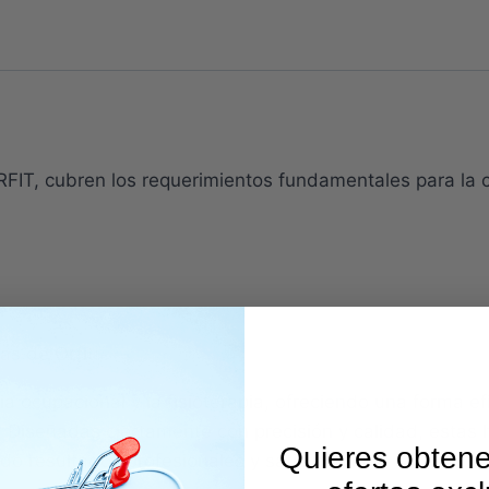
FIT, cubren los requerimientos fundamentales para la co
as de Orfit:
a ocupacional y la fisioterapia, ofreciendo una forma ef
n. Diseñadas ciertamente con precisión y calidad, estas
Quieres obtene
do resultados profesionales y satisfactorios.