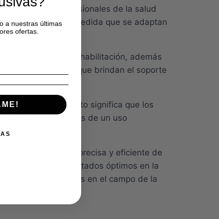
lusivas?
s terapeutas y profesionales de la salud
n de dispositivos a medida que se adaptan
o a nuestras últimas
ores ofertas.
os en la terapia y rehabilitación, además
ortes personalizados que brindan el soporte
ia a largo plazo. Esto significa que los
AME!
iables incluso después de un uso
IAS
n una manipulación precisa y eficiente de
ados y brindando resultados óptimos en la
herramientas esenciales en el campo de la