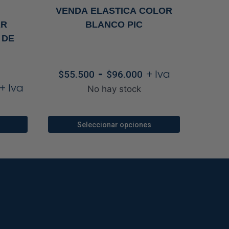
VENDA ELASTICA COLOR
AR
BLANCO PIC
 DE
Rango
-
+ Iva
$
55.500
$
96.000
de
Rango
+ Iva
No hay stock
precios:
de
desde
precios:
$55.500
desde
Seleccionar opciones
hasta
$276.000
Este
$96.000
hasta
producto
$440.000
tiene
múltiples
.
variantes.
Las
opciones