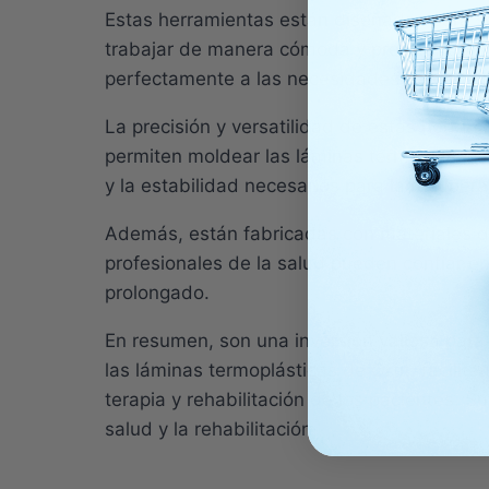
Estas herramientas están diseñadas para ser
trabajar de manera cómoda y precisa. Con 
perfectamente a las necesidades de cada p
La precisión y versatilidad de estas herra
permiten moldear las láminas termoplásticas
y la estabilidad necesarios para la recupera
Además, están fabricadas con materiales de a
profesionales de la salud pueden confiar e
prolongado.
En resumen, son una inversión valiosa para 
las láminas termoplásticas de Orfit, facili
terapia y rehabilitación de los pacientes. S
salud y la rehabilitación.