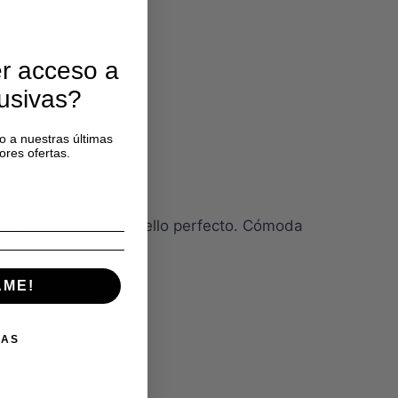
r acceso a
lusivas?
o a nuestras últimas
ores ofertas.
 que proporciona un sello perfecto. Cómoda
AME!
IAS