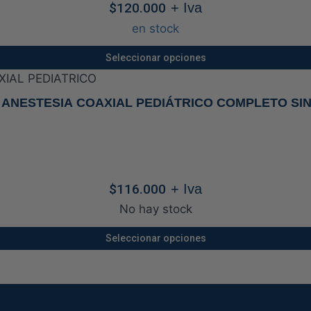
$
120.000
+ Iva
opciones
se
en stock
pueden
Seleccionar opciones
elegir
Este
en
producto
O ANESTESIA COAXIAL PEDIÁTRICO COMPLETO SI
la
tiene
página
múltiples
de
variantes.
producto
Las
$
116.000
+ Iva
opciones
se
No hay stock
pueden
Seleccionar opciones
elegir
Este
en
producto
la
tiene
página