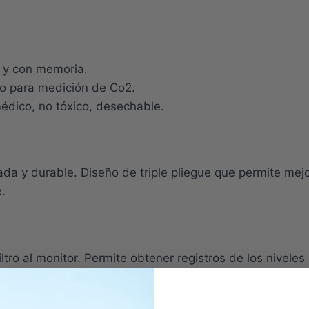
o y con memoria.
to para medición de Co2.
édico, no tóxico, desechable.
ada y durable. Diseño de triple pliegue que permite mej
.
filtro al monitor. Permite obtener registros de los nivel
50. Conexión macho/macho.