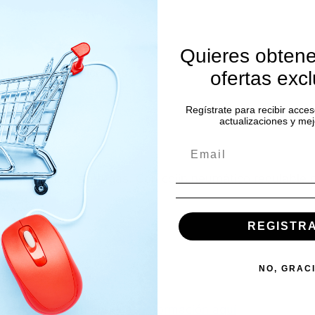
Quieres obtene
ículas de 1 a 5 micrones
ofertas exc
Regístrate para recibir acces
actualizaciones y mej
, ergonómica, sin fugas. Con cojín neumático regulable
REGISTR
tex.
NO, GRAC
os puedes hacerlo
aquí
a Médica de Hofmann
Más información aquí