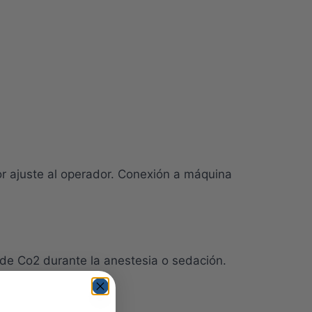
or ajuste al operador. Conexión a máquina
es de Co2 durante la anestesia o sedación.