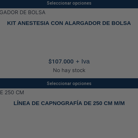
Seleccionar opciones
Este
producto
KIT ANESTESIA CON ALARGADOR DE BOLSA
tiene
múltiples
variantes.
Las
$
107.000
+ Iva
opciones
se
No hay stock
pueden
Seleccionar opciones
elegir
Este
en
producto
LÍNEA DE CAPNOGRAFÍA DE 250 CM M/M
la
tiene
página
múltiples
de
variantes.
producto
Las