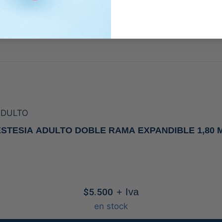
ESTESIA ADULTO DOBLE RAMA EXPANDIBLE 1,80 M
$
5.500
+ Iva
en stock