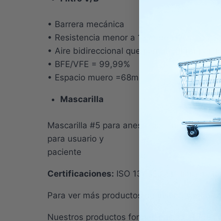
• Barrera mecánica
• Resistencia menor a 1 cm de H2O
• Aire bidireccional que permite filtrar part
• BFE/VFE = 99,99%
• Espacio muero =68ml
Mascarilla
Mascarilla #5 para anestesia. Transparente
para usuario y
paciente
Certificaciones:
ISO 13485,CLV, libre de lá
Para ver más productos de insumos médic
Nuestros productos forman parte del Áre