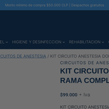
Monto mínimo de compra $50.000 CLP | Despachos gratuitos
EL
HIGIENE Y DESINFECCION
REHABILITACION
RCUITOS DE ANESTESIA
/
KIT CIRCUITO ANESTESIA D
CIRCUITOS DE ANES
KIT CIRCUIT
RAMA COMPL
+ Iva
$
99.000
KIT CIRCUITO ANESTES