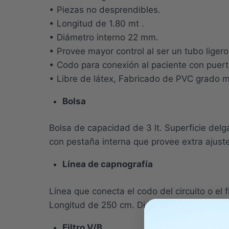
• Piezas no desprendibles.
• Longitud de 1.80 mt .
• Diámetro interno 22 mm.
• Provee mayor control al ser un tubo liger
• Codo para conexión al paciente con puer
• Libre de látex, Fabricado de PVC grado m
Bolsa
Bolsa de capacidad de 3 lt. Superficie delg
con pestaña interna que provee extra ajuste
Línea de capnografía
Línea que conecta el codo del circuito o el 
Longitud de 250 cm. Diámetro interno: 0.
Filtro V/B