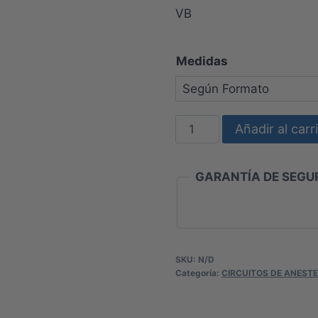
VB
Medidas
KIT
Añadir al carr
CIRCUITO
ANESTESIA
GARANTÍA DE SEGUR
DOBLE
RAMA
COMPLETO
CON
FILTRO
SKU:
N/D
Categoría:
CIRCUITOS DE ANESTE
VB
cantidad