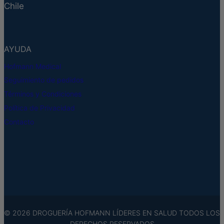
Chile
pueden
pueden
elegir
elegir
en
en
AYUDA
la
la
página
página
Hofmann Medical
de
de
Seguimiento de pedidos
producto
producto
Términos y Condiciones
Política de Privacidad
Contacto
© 2026 DROGUERÍA HOFMANN LÍDERES EN SALUD TODOS LOS
DERECHOS RESERVADOS