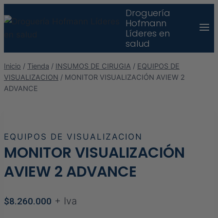
Saltar
Droguería
Hofmann
al
Líderes en
contenido
salud
Inicio
/
Tienda
/
INSUMOS DE CIRUGIA
/
EQUIPOS DE
VISUALIZACION
/
MONITOR VISUALIZACIÓN AVIEW 2
ADVANCE
EQUIPOS DE VISUALIZACION
MONITOR VISUALIZACIÓN
AVIEW 2 ADVANCE
+ Iva
$
8.260.000