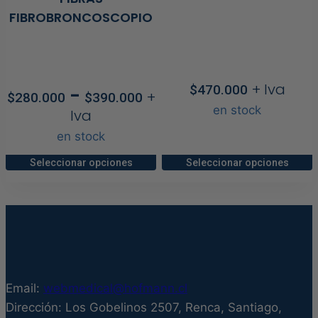
FIBROBRONCOSCOPIO
+ Iva
$
470.000
Rango
-
+
$
280.000
$
390.000
de
en stock
Iva
precios:
en stock
desde
$280.000
Seleccionar opciones
Seleccionar opciones
Este
Este
hasta
producto
producto
$390.000
tiene
tiene
múltiples
múltiples
variantes.
variantes.
Las
Las
Email:
webmedical@hofmann.cl
opciones
opciones
Dirección: Los Gobelinos 2507, Renca, Santiago,
se
se