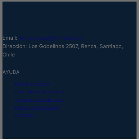
variantes.
Las
opciones
se
pueden
Email:
webmedical@hofmann.cl
elegir
Dirección: Los Gobelinos 2507, Renca, Santiago,
en
Chile
la
página
AYUDA
de
producto
Hofmann Medical
Seguimiento de pedidos
Términos y Condiciones
Política de Privacidad
Contacto