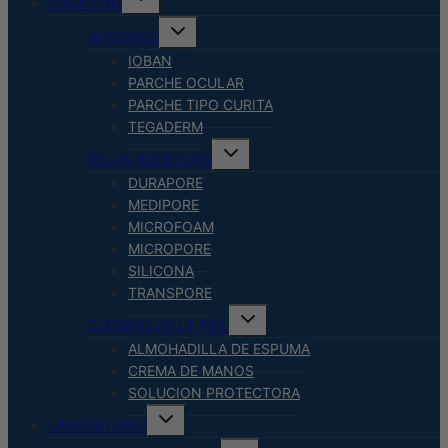
CURACION
menú
hijo
Alternar
APOSITOS
menú
hijo
IOBAN
PARCHE OCULAR
PARCHE TIPO CURITA
TEGADERM
Alternar
TELAS ADHESIVAS
menú
hijo
DURAPORE
MEDIPORE
MICROFOAM
MICROPORE
SILICONA
TRANSPORE
Alternar
CUIDADO DE LA PIEL
menú
hijo
ALMOHADILLA DE ESPUMA
CREMA DE MANOS
SOLUCION PROTECTORA
Alternar
LABORATORIO
menú
hijo
Alternar