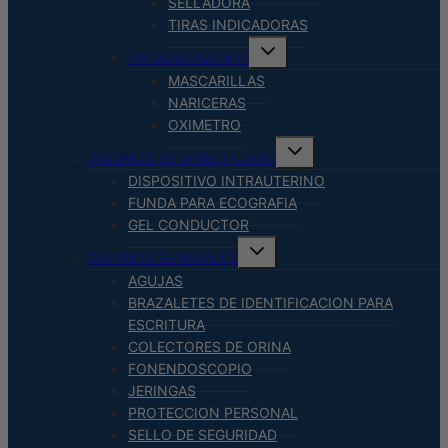
SELLADORA
TIRAS INDICADORAS
Alternar
OXIGENOTERAPIA
menú
hijo
MASCARILLAS
NARICERAS
OXIMETRO
Alternar
INSUMOS DE GINECOLOGIA
menú
hijo
DISPOSITIVO INTRAUTERINO
FUNDA PARA ECOGRAFIA
GEL CONDUCTOR
Alternar
INSUMOS GENERALES
menú
hijo
AGUJAS
BRAZALETES DE IDENTIFICACION PARA
ESCRITURA
COLECTORES DE ORINA
FONENDOSCOPIO
JERINGAS
PROTECCION PERSONAL
SELLO DE SEGURIDAD