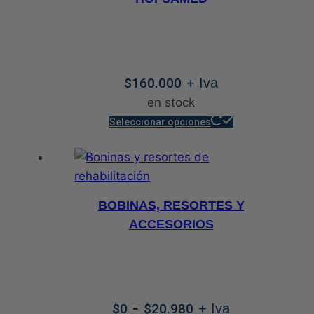
pueden
elegir
en
la
$
160.000
+ Iva
página
en stock
de
Este
producto
Seleccionar opciones
producto
tiene
múltiples
variantes.
BOBINAS, RESORTES Y
Las
ACCESORIOS
opciones
se
pueden
elegir
Rango
-
$
0
$
20.980
+ Iva
en