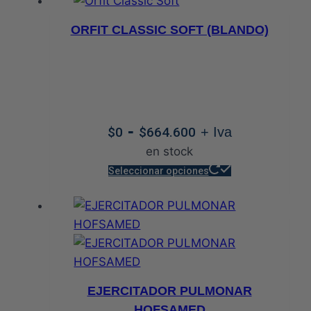
ORFIT CLASSIC SOFT (BLANDO)
Rango
-
$
0
$
664.600
+ Iva
de
en stock
precios:
Este
Seleccionar opciones
desde
producto
$0
tiene
hasta
múltiples
$664.600
variantes.
Las
opciones
EJERCITADOR PULMONAR
se
HOFSAMED