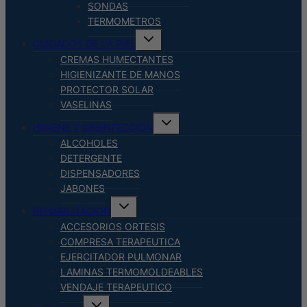
SONDAS
TERMOMETROS
Alternar
CUIDADOS DE LA PIEL
menú
hijo
CREMAS HUMECTANTES
HIGIENIZANTE DE MANOS
PROTECTOR SOLAR
VASELINAS
Alternar
HIGIENE Y DESINFECCION
menú
hijo
ALCOHOLES
DETERGENTE
DISPENSADORES
JABONES
Alternar
REHABILITACION
menú
hijo
ACCESORIOS ORTESIS
COMPRESA TERAPEUTICA
EJERCITADOR PULMONAR
LAMINAS TERMOMOLDEABLES
VENDAJE TERAPEUTICO
Alternar