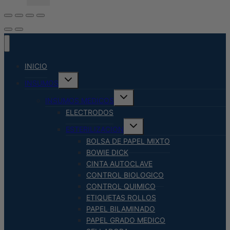
INICIO
Alternar
INSUMOS
menú
hijo
Alternar
INSUMOS MEDICOS
menú
hijo
ELECTRODOS
Alternar
ESTERILIZACION
menú
hijo
BOLSA DE PAPEL MIXTO
BOWIE DICK
CINTA AUTOCLAVE
CONTROL BIOLOGICO
CONTROL QUIMICO
ETIQUETAS ROLLOS
PAPEL BILAMINADO
PAPEL GRADO MEDICO