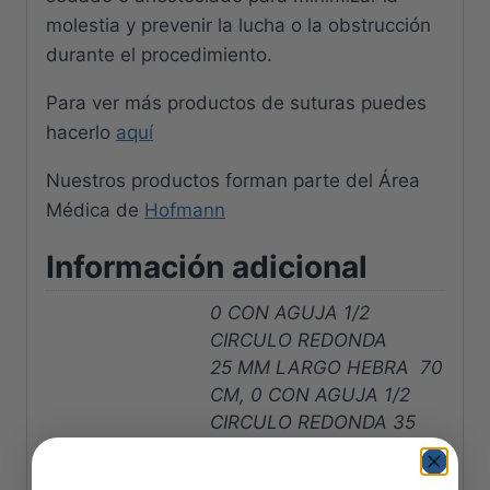
molestia y prevenir la lucha o la obstrucción
durante el procedimiento.
Para ver más productos de suturas puedes
hacerlo
aquí
Nuestros productos forman parte del Área
Médica de
Hofmann
Información adicional
0 CON AGUJA 1/2
CIRCULO REDONDA
25 MM LARGO HEBRA 70
CM, 0 CON AGUJA 1/2
CIRCULO REDONDA 35
MM LARGO HEBRA 70
CM, 0 CON AGUJA 1/2