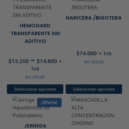
NARICERA /BIGOTERA
HEMOGARD
TRANSPARENTE SIN
ADITIVO
$
74.000
+ Iva
Rango
-
$
13.200
$
14.800
+
en stock
de
Iva
precios:
en stock
desde
$13.200
Seleccionar opciones
Seleccionar opciones
hasta
Este
Este
¡Oferta!
$14.800
producto
producto
tiene
tiene
múltiples
múltiples
JERINGA
variantes.
variantes.