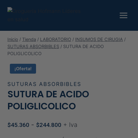
Saltar
al
contenido
Inicio
/
Tienda
/
LABORATORIO
/
INSUMOS DE CIRUGIA
/
SUTURAS ABSORBIBLES
/
SUTURA DE ACIDO
POLIGLICOLICO
¡Oferta!
SUTURAS ABSORBIBLES
SUTURA DE ACIDO
POLIGLICOLICO
Rango
-
+ Iva
$
45.360
$
244.800
de