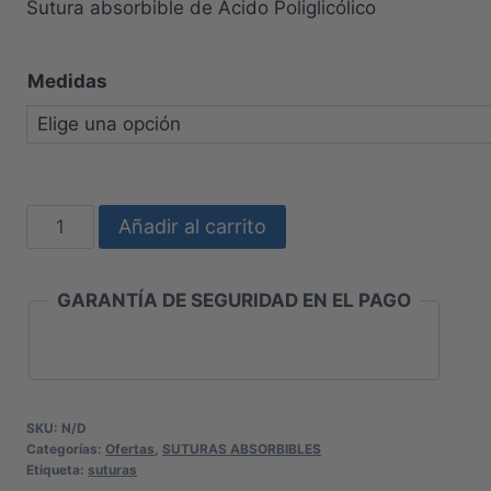
Sutura absorbible de Ácido Poliglicólico
precios:
desde
Medidas
$45.360
hasta
$244.800
SUTURA
Añadir al carrito
DE
ACIDO
GARANTÍA DE SEGURIDAD EN EL PAGO
POLIGLICOLICO
cantidad
SKU:
N/D
Categorías:
Ofertas
,
SUTURAS ABSORBIBLES
Etiqueta:
suturas