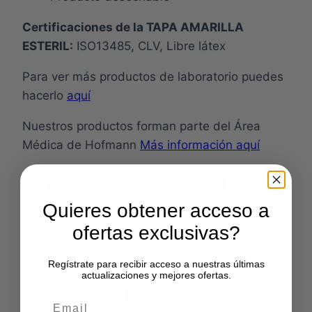
Certificaciones de la TAPA AMARILLA
ESTERIL:
ISO13485, CLV, Libre látex
Para ver más productos de laboratorio puedes
hacerlo
aquí
Nuestros productos forman parte del Área
Médica de Hofmann
Más información aquí
Información adicional
Quieres obtener acceso a
ofertas exclusivas?
Medidas
Según Formato
Regístrate para recibir acceso a nuestras últimas
actualizaciones y mejores ofertas.
Productos relacionados