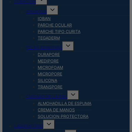
CURACION
menú
hijo
Alternar
APOSITOS
menú
hijo
IOBAN
PARCHE OCULAR
PARCHE TIPO CURITA
TEGADERM
Alternar
TELAS ADHESIVAS
menú
hijo
DURAPORE
MEDIPORE
MICROFOAM
MICROPORE
SILICONA
TRANSPORE
Alternar
CUIDADO DE LA PIEL
menú
hijo
ALMOHADILLA DE ESPUMA
CREMA DE MANOS
SOLUCION PROTECTORA
Alternar
LABORATORIO
menú
hijo