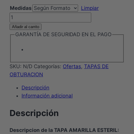
era:
es:
Medidas
Limpiar
$9.000.
$7.800.
TAPA
AMARILLA
Añadir al carrito
ESTERIL
GARANTÍA DE SEGURIDAD EN EL PAGO
cantidad
SKU:
N/D
Categorías:
Ofertas
,
TAPAS DE
OBTURACION
Descripción
Información adicional
Descripción
Descripcion de la TAPA AMARILLA ESTERIL: