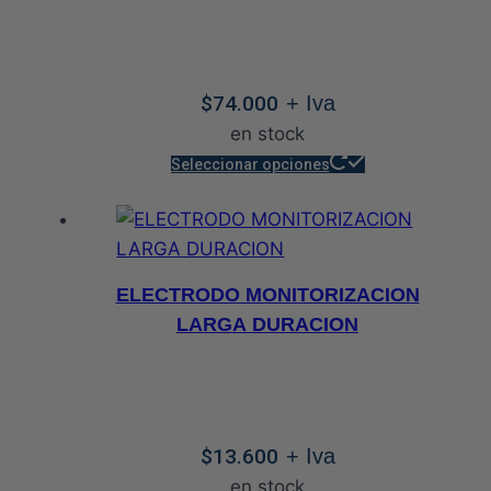
opciones
se
pueden
$
74.000
+ Iva
elegir
en stock
en
Este
la
Seleccionar opciones
producto
página
tiene
de
múltiples
producto
variantes.
ELECTRODO MONITORIZACION
Las
LARGA DURACION
opciones
se
pueden
elegir
$
13.600
+ Iva
en
en stock
la