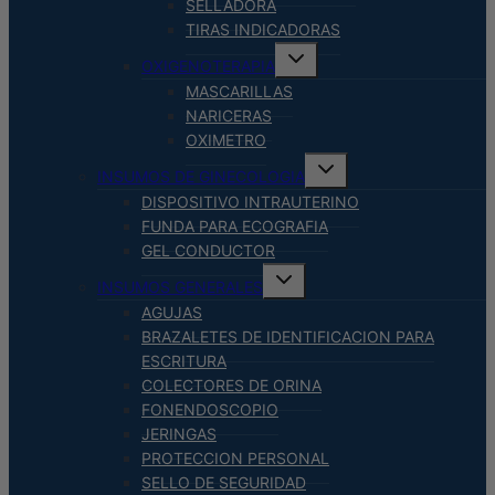
SELLADORA
TIRAS INDICADORAS
Alternar
OXIGENOTERAPIA
menú
hijo
MASCARILLAS
NARICERAS
OXIMETRO
Alternar
INSUMOS DE GINECOLOGIA
menú
hijo
DISPOSITIVO INTRAUTERINO
FUNDA PARA ECOGRAFIA
GEL CONDUCTOR
Alternar
INSUMOS GENERALES
menú
hijo
AGUJAS
BRAZALETES DE IDENTIFICACION PARA
ESCRITURA
COLECTORES DE ORINA
FONENDOSCOPIO
JERINGAS
PROTECCION PERSONAL
SELLO DE SEGURIDAD