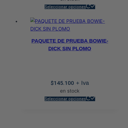
Este
página
Seleccionar opciones
producto
de
tiene
producto
múltiples
variantes.
PAQUETE DE PRUEBA BOWIE-
Las
DICK SIN PLOMO
opciones
se
pueden
elegir
$
145.100
+ Iva
en
en stock
la
Este
página
Seleccionar opciones
producto
de
tiene
producto
múltiples