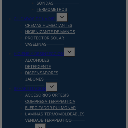
SONDAS
TERMOMETROS
Alternar
CUIDADOS DE LA PIEL
menú
hijo
CREMAS HUMECTANTES
HIGIENIZANTE DE MANOS
PROTECTOR SOLAR
VASELINAS
Alternar
HIGIENE Y DESINFECCION
menú
hijo
ALCOHOLES
DETERGENTE
DISPENSADORES
JABONES
Alternar
REHABILITACION
menú
hijo
ACCESORIOS ORTESIS
COMPRESA TERAPEUTICA
EJERCITADOR PULMONAR
LAMINAS TERMOMOLDEABLES
VENDAJE TERAPEUTICO
Alternar