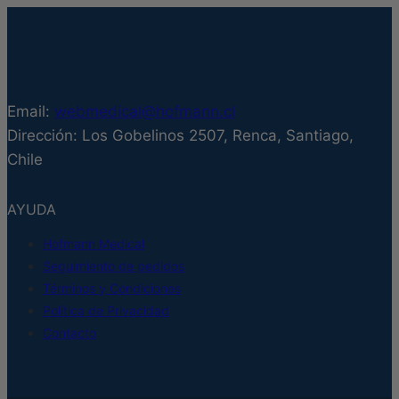
variantes.
Las
opciones
se
pueden
Email:
webmedical@hofmann.cl
elegir
Dirección: Los Gobelinos 2507, Renca, Santiago,
en
Chile
la
página
AYUDA
de
producto
Hofmann Medical
Seguimiento de pedidos
Términos y Condiciones
Política de Privacidad
Contacto