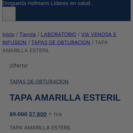
Droguería Hofmann Líderes en salud
Inicio
/
Tienda
/
LABORATORIO
/
VIA VENOSA E
INFUSION
/
TAPAS DE OBTURACION
/
TAPA
AMARILLA ESTERIL
¡Oferta!
TAPAS DE OBTURACION
TAPA AMARILLA ESTERIL
El
El
+ Iva
$
9.000
$
7.800
precio
precio
TAPA AMARILLA ESTERIL
original
actual