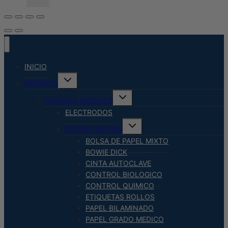
INICIO
Alternar
INSUMOS
menú
hijo
Alternar
INSUMOS MEDICOS
menú
hijo
ELECTRODOS
Alternar
ESTERILIZACION
menú
hijo
BOLSA DE PAPEL MIXTO
BOWIE DICK
CINTA AUTOCLAVE
CONTROL BIOLOGICO
CONTROL QUIMICO
ETIQUETAS ROLLOS
PAPEL BILAMINADO
PAPEL GRADO MEDICO