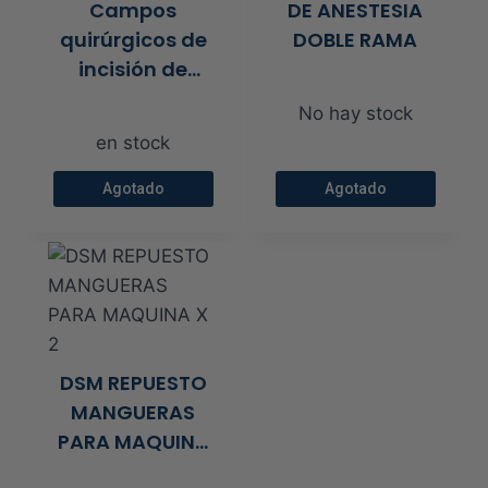
Campos
DE ANESTESIA
opciones
opciones
quirúrgicos de
DOBLE RAMA
se
se
incisión de
pueden
pueden
poliéster
elegir
elegir
No hay stock
en
en
en stock
la
la
Agotado
Agotado
página
página
de
de
producto
producto
DSM REPUESTO
MANGUERAS
PARA MAQUINA
X 2