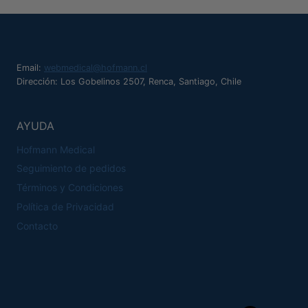
Email:
webmedical@hofmann.cl
Dirección: Los Gobelinos 2507, Renca, Santiago, Chile
AYUDA
Hofmann Medical
Seguimiento de pedidos
Términos y Condiciones
Política de Privacidad
Contacto