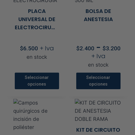
variantes.
variantes.
PLACA
BOLSA DE
Las
Las
UNIVERSAL DE
ANESTESIA
opciones
opciones
ELECTROCIRUGÍA
se
se
REM
pueden
pueden
PEDIATRICO
Ra
-
+ Iva
elegir
elegir
$
6.500
$
2.400
$
3.200
de
+ Iva
en
en
en stock
pre
la
la
en stock
de
página
página
$2.
Seleccionar
Seleccionar
de
de
has
opciones
opciones
producto
producto
$3.
Este
Este
producto
producto
tiene
tiene
múltiples
múltiples
variantes.
variantes.
KIT DE CIRCUITO
Las
Las