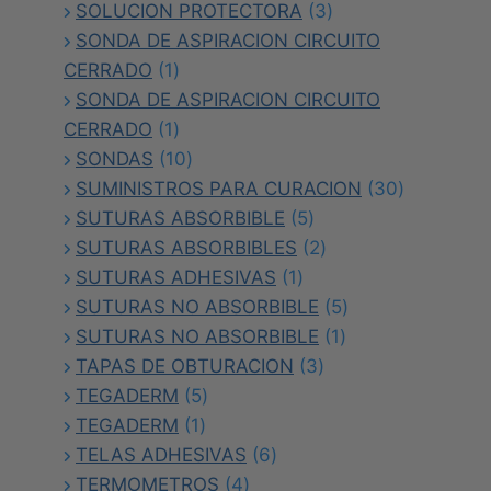
productos
3
SOLUCION PROTECTORA
3
productos
SONDA DE ASPIRACION CIRCUITO
1
CERRADO
1
producto
SONDA DE ASPIRACION CIRCUITO
1
CERRADO
1
producto
10
SONDAS
10
productos
30
SUMINISTROS PARA CURACION
30
5
productos
SUTURAS ABSORBIBLE
5
productos
2
SUTURAS ABSORBIBLES
2
1
productos
SUTURAS ADHESIVAS
1
producto
5
SUTURAS NO ABSORBIBLE
5
1
productos
SUTURAS NO ABSORBIBLE
1
3
producto
TAPAS DE OBTURACION
3
5
productos
TEGADERM
5
1
productos
TEGADERM
1
producto
6
TELAS ADHESIVAS
6
4
productos
TERMOMETROS
4