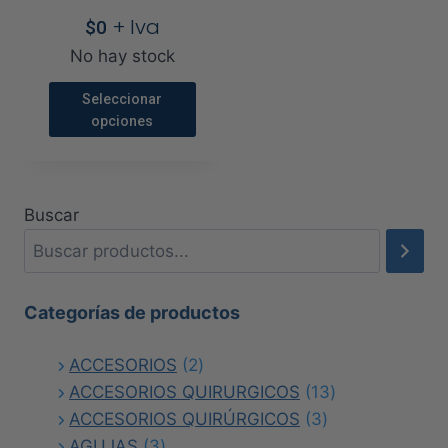
+ Iva
$
0
No hay stock
Seleccionar
opciones
Este
producto
tiene
Buscar
múltiples
variantes.
Las
opciones
Categorías de productos
se
2
ACCESORIOS
pueden
2
productos
13
ACCESORIOS QUIRURGICOS
elegir
13
3
productos
ACCESORIOS QUIRÚRGICOS
en
3
3
productos
AGUJAS
la
3