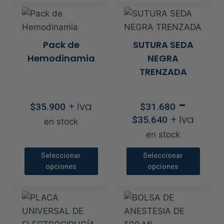
producto
producto
producto
producto
tiene
tiene
múltiples
múltiples
Pack de
SUTURA SEDA
variantes.
variantes.
Hemodinamia
NEGRA
Las
Las
TRENZADA
opciones
opciones
se
se
-
+ Iva
pueden
pueden
$
35.900
$
31.680
Rango
+ Iva
elegir
elegir
$
35.640
en stock
de
en
en
en stock
precios:
la
la
desde
Seleccionar
Seleccionar
página
página
$31.680
opciones
opciones
de
de
hasta
Este
Este
producto
producto
$35.640
producto
producto
tiene
tiene
múltiples
múltiples