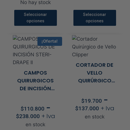
No hay stock
Seleccionar
Seleccionar
opciones
opciones
Este
Este
producto
producto
¡Oferta!
tiene
tiene
múltiples
múltiples
variantes.
variantes.
CORTADOR DE
Las
Las
CAMPOS
VELLO
opciones
opciones
QUIRURGICOS
QUIRÚRGICO
se
se
DE INCISIÓN
CLIPPER
pueden
pueden
STERI-DRAPE II
-
elegir
elegir
$
19.700
Rango
-
+ Iva
en
en
$
137.000
$
110.800
de
Rango
+ Iva
la
la
$
238.000
en stock
precios:
de
página
página
en stock
desde