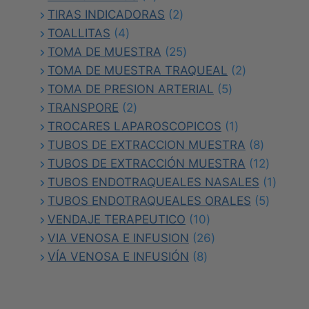
productos
2
TIRAS INDICADORAS
2
4
productos
TOALLITAS
4
productos
25
TOMA DE MUESTRA
25
productos
2
TOMA DE MUESTRA TRAQUEAL
2
5
productos
TOMA DE PRESION ARTERIAL
5
2
productos
TRANSPORE
2
productos
1
TROCARES LAPAROSCOPICOS
1
producto
8
TUBOS DE EXTRACCION MUESTRA
8
producto
12
TUBOS DE EXTRACCIÓN MUESTRA
12
product
1
TUBOS ENDOTRAQUEALES NASALES
1
5
produc
TUBOS ENDOTRAQUEALES ORALES
5
10
product
VENDAJE TERAPEUTICO
10
productos
26
VIA VENOSA E INFUSION
26
8
productos
VÍA VENOSA E INFUSIÓN
8
productos