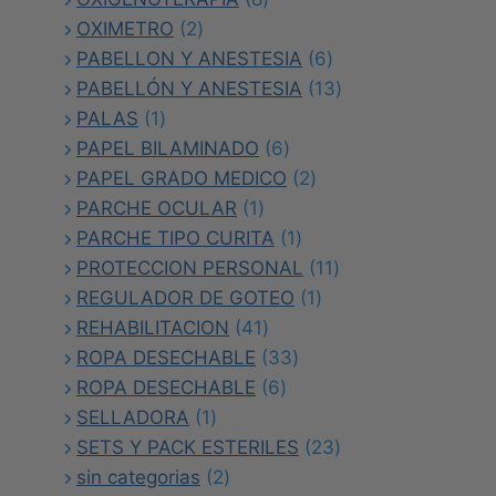
2
productos
OXIMETRO
2
productos
6
PABELLON Y ANESTESIA
6
productos
13
PABELLÓN Y ANESTESIA
13
1
productos
PALAS
1
producto
6
PAPEL BILAMINADO
6
productos
2
PAPEL GRADO MEDICO
2
1
productos
PARCHE OCULAR
1
producto
1
PARCHE TIPO CURITA
1
producto
11
PROTECCION PERSONAL
11
1
productos
REGULADOR DE GOTEO
1
41
producto
REHABILITACION
41
productos
33
ROPA DESECHABLE
33
6
productos
ROPA DESECHABLE
6
1
productos
SELLADORA
1
producto
23
SETS Y PACK ESTERILES
23
2
productos
sin categorias
2