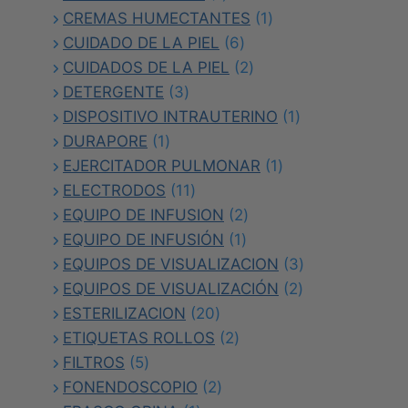
producto
1
CREMAS HUMECTANTES
1
6
producto
CUIDADO DE LA PIEL
6
productos
2
CUIDADOS DE LA PIEL
2
3
productos
DETERGENTE
3
productos
1
DISPOSITIVO INTRAUTERINO
1
1
producto
DURAPORE
1
producto
1
EJERCITADOR PULMONAR
1
11
producto
ELECTRODOS
11
productos
2
EQUIPO DE INFUSION
2
1
productos
EQUIPO DE INFUSIÓN
1
producto
3
EQUIPOS DE VISUALIZACION
3
2
productos
EQUIPOS DE VISUALIZACIÓN
2
20
productos
ESTERILIZACION
20
productos
2
ETIQUETAS ROLLOS
2
5
productos
FILTROS
5
productos
2
FONENDOSCOPIO
2