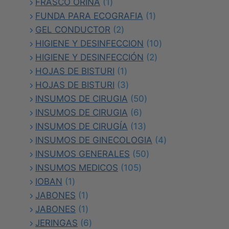
1
productos
FRASCO ORINA
1
producto
1
FUNDA PARA ECOGRAFIA
1
2
producto
GEL CONDUCTOR
2
productos
10
HIGIENE Y DESINFECCION
10
2
productos
HIGIENE Y DESINFECCIÓN
2
1
productos
HOJAS DE BISTURI
1
producto
3
HOJAS DE BISTURI
3
productos
50
INSUMOS DE CIRUGIA
50
6
productos
INSUMOS DE CIRUGIA
6
productos
13
INSUMOS DE CIRUGÍA
13
productos
4
INSUMOS DE GINECOLOGIA
4
50
productos
INSUMOS GENERALES
50
105
productos
INSUMOS MEDICOS
105
1
productos
IOBAN
1
producto
1
JABONES
1
producto
1
JABONES
1
producto
6
JERINGAS
6