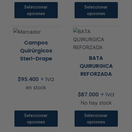
precios:
de
de
$19.700
desde
Seleccionar
Seleccionar
producto
producto
hasta
$110.800
opciones
opciones
$137.00
hasta
Este
Este
$238.000
producto
producto
tiene
tiene
Campos
múltiples
múltiples
Quirúrgicos
variantes.
variantes.
BATA
Steri-Drape
Las
Las
QUIRURGICA
opciones
opciones
REFORZADA
se
se
+ Iva
$
95.400
pueden
pueden
en stock
+ Iva
elegir
elegir
$
87.000
en
en
No hay stock
la
la
Seleccionar
Seleccionar
página
página
opciones
opciones
de
de
Este
Este