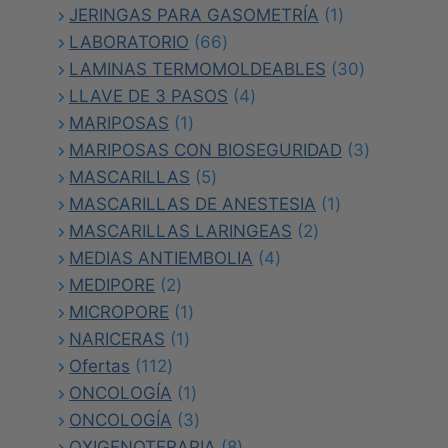
productos
1
JERINGAS PARA GASOMETRÍA
1
66
producto
LABORATORIO
66
productos
30
LAMINAS TERMOMOLDEABLES
30
4
productos
LLAVE DE 3 PASOS
4
1
productos
MARIPOSAS
1
producto
3
MARIPOSAS CON BIOSEGURIDAD
3
5
productos
MASCARILLAS
5
productos
1
MASCARILLAS DE ANESTESIA
1
2
producto
MASCARILLAS LARINGEAS
2
4
productos
MEDIAS ANTIEMBOLIA
4
2
productos
MEDIPORE
2
productos
1
MICROPORE
1
1
producto
NARICERAS
1
112
producto
Ofertas
112
productos
1
ONCOLOGÍA
1
producto
3
ONCOLOGÍA
3
productos
8
OXIGENOTERAPIA
8