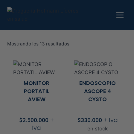
Saltar
al
contenido
Ordenado
Mostrando los 13 resultados
por
precio:
alto
a
MONITOR
ENDOSCOPIO
bajo
PORTATIL
ASCOPE 4
AVIEW
CYSTO
+
+ Iva
$
2.500.000
$
330.000
Iva
en stock