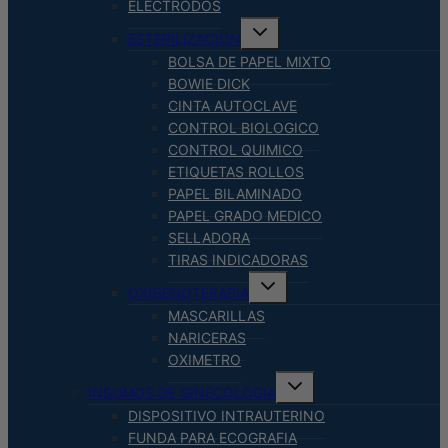
hijo
ELECTRODOS
Alternar
ESTERILIZACION
menú
hijo
BOLSA DE PAPEL MIXTO
BOWIE DICK
CINTA AUTOCLAVE
CONTROL BIOLOGICO
CONTROL QUIMICO
ETIQUETAS ROLLOS
PAPEL BILAMINADO
PAPEL GRADO MEDICO
SELLADORA
TIRAS INDICADORAS
Alternar
OXIGENOTERAPIA
menú
hijo
MASCARILLAS
NARICERAS
OXIMETRO
Alternar
INSUMOS DE GINECOLOGIA
menú
hijo
DISPOSITIVO INTRAUTERINO
FUNDA PARA ECOGRAFIA