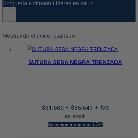
Droguería Hofmann Líderes en salud
Mostrando el único resultado
SUTURA SEDA NEGRA TRENZADA
Rango
-
$
31.680
$
35.640
+ Iva
de
en stock
precios:
Este
Seleccionar opciones
desde
producto