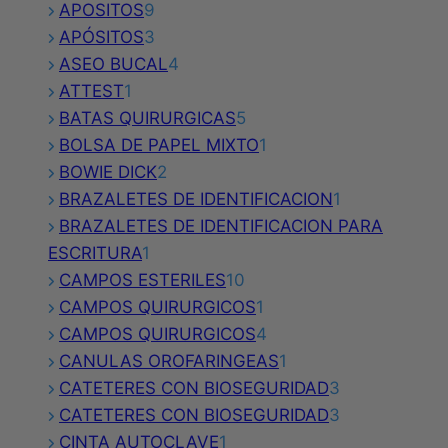
9
productos
APOSITOS
9
productos
3
APÓSITOS
3
productos
4
ASEO BUCAL
4
1
productos
ATTEST
1
producto
5
BATAS QUIRURGICAS
5
productos
1
BOLSA DE PAPEL MIXTO
1
2
producto
BOWIE DICK
2
productos
1
BRAZALETES DE IDENTIFICACION
1
producto
BRAZALETES DE IDENTIFICACION PARA
1
ESCRITURA
1
producto
10
CAMPOS ESTERILES
10
productos
1
CAMPOS QUIRURGICOS
1
producto
4
CAMPOS QUIRURGICOS
4
productos
1
CANULAS OROFARINGEAS
1
producto
3
CATETERES CON BIOSEGURIDAD
3
productos
3
CATETERES CON BIOSEGURIDAD
3
1
productos
CINTA AUTOCLAVE
1