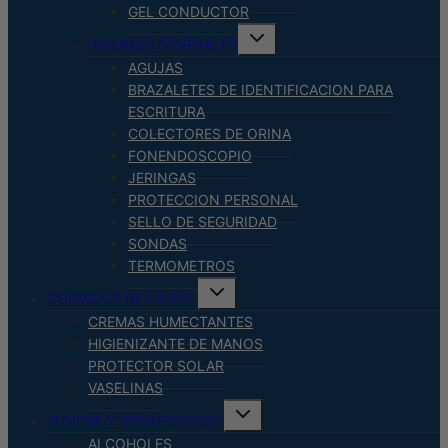
GEL CONDUCTOR
Alternar
INSUMOS GENERALES
menú
hijo
AGUJAS
BRAZALETES DE IDENTIFICACION PARA
ESCRITURA
COLECTORES DE ORINA
FONENDOSCOPIO
JERINGAS
PROTECCION PERSONAL
SELLO DE SEGURIDAD
SONDAS
TERMOMETROS
Alternar
CUIDADOS DE LA PIEL
menú
hijo
CREMAS HUMECTANTES
HIGIENIZANTE DE MANOS
PROTECTOR SOLAR
VASELINAS
Alternar
HIGIENE Y DESINFECCION
menú
hijo
ALCOHOLES