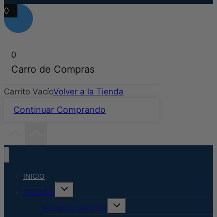
0
0
Carro de Compras
Carrito Vacío
Volver a la Tienda
Continuar Comprando
INICIO
Alternar
INSUMOS
menú
hijo
Alternar
INSUMOS MEDICOS
menú