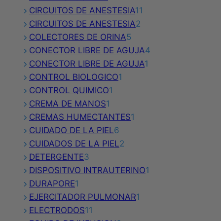
producto
11
CIRCUITOS DE ANESTESIA
11
2
productos
CIRCUITOS DE ANESTESIA
2
5
productos
COLECTORES DE ORINA
5
productos
4
CONECTOR LIBRE DE AGUJA
4
1
productos
CONECTOR LIBRE DE AGUJA
1
1
producto
CONTROL BIOLOGICO
1
1
producto
CONTROL QUIMICO
1
1
producto
CREMA DE MANOS
1
producto
1
CREMAS HUMECTANTES
1
6
producto
CUIDADO DE LA PIEL
6
productos
2
CUIDADOS DE LA PIEL
2
3
productos
DETERGENTE
3
productos
1
DISPOSITIVO INTRAUTERINO
1
1
producto
DURAPORE
1
producto
1
EJERCITADOR PULMONAR
1
11
producto
ELECTRODOS
11