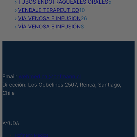
5
producto
TUBOS ENDOTRAQUEALES ORALES
5
10
productos
VENDAJE TERAPEUTICO
10
productos
26
VIA VENOSA E INFUSION
26
8
productos
VÍA VENOSA E INFUSIÓN
8
productos
Email:
webmedical@hofmann.cl
Dirección: Los Gobelinos 2507, Renca, Santiago,
Chile
AYUDA
Hofmann Medical