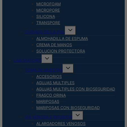
MICROFOAM
MICROPORE
SILICONA
TRANSPORE
Alternar
CUIDADO DE LA PIEL
menú
hijo
ALMOHADILLA DE ESPUMA
CREMA DE MANOS
SOLUCION PROTECTORA
Alternar
LABORATORIO
menú
hijo
Alternar
TOMA DE MUESTRA
menú
hijo
ACCESORIOS
AGUJAS MULTIPLES
AGUJAS MULTIPLES CON BIOSEGURIDAD
FRASCO ORINA
MARIPOSAS
MARIPOSAS CON BIOSEGURIDAD
Alternar
VIA VENOSA E INFUSION
menú
hijo
ALARGADORES VENOSOS