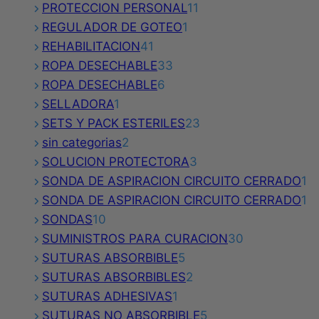
producto
11
PROTECCION PERSONAL
11
1
productos
REGULADOR DE GOTEO
1
41
producto
REHABILITACION
41
productos
33
ROPA DESECHABLE
33
6
productos
ROPA DESECHABLE
6
1
productos
SELLADORA
1
producto
23
SETS Y PACK ESTERILES
23
2
productos
sin categorias
2
productos
3
SOLUCION PROTECTORA
3
productos
1
SONDA DE ASPIRACION CIRCUITO CERRADO
1
pr
1
SONDA DE ASPIRACION CIRCUITO CERRADO
1
10
pr
SONDAS
10
productos
30
SUMINISTROS PARA CURACION
30
5
productos
SUTURAS ABSORBIBLE
5
productos
2
SUTURAS ABSORBIBLES
2
1
productos
SUTURAS ADHESIVAS
1
producto
5
SUTURAS NO ABSORBIBLE
5