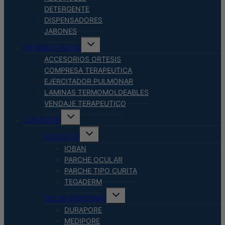
DETERGENTE
DISPENSADORES
JABONES
Alternar
REHABILITACION
menú
hijo
ACCESORIOS ORTESIS
COMPRESA TERAPEUTICA
EJERCITADOR PULMONAR
LAMINAS TERMOMOLDEABLES
VENDAJE TERAPEUTICO
Alternar
CURACION
menú
hijo
Alternar
APOSITOS
menú
hijo
IOBAN
PARCHE OCULAR
PARCHE TIPO CURITA
TEGADERM
Alternar
TELAS ADHESIVAS
menú
hijo
DURAPORE
MEDIPORE